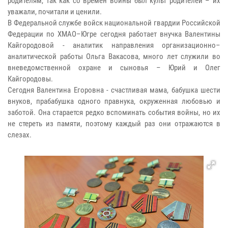
родителям, так как со времен войны был культ родителей – их
уважали, почитали и ценили.
В Федеральной службе войск национальной гвардии Российской
Федерации по ХМАО–Югре сегодня работает внучка Валентины
Кайгородовой - аналитик направления организационно–
аналитической работы Ольга Вакасова, много лет служили во
вневедомственной охране и сыновья – Юрий и Олег
Кайгородовы.
Сегодня Валентина Егоровна - счастливая мама, бабушка шести
внуков, прабабушка одного правнука, окруженная любовью и
заботой. Она старается редко вспоминать события войны, но их
не стереть из памяти, поэтому каждый раз они отражаются в
слезах.