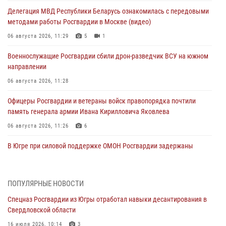
Делегация МВД Республики Беларусь ознакомилась с передовыми
методами работы Росгвардии в Москве (видео)
06 августа 2026, 11:29
5
1
Военнослужащие Росгвардии сбили дрон-разведчик ВСУ на южном
направлении
06 августа 2026, 11:28
Офицеры Росгвардии и ветераны войск правопорядка почтили
память генерала армии Ивана Кирилловича Яковлева
06 августа 2026, 11:26
6
В Югре при силовой поддержке ОМОН Росгвардии задержаны
подозреваемые в страховом мошенничестве
06 августа 2026, 09:07
2
1
ПОПУЛЯРНЫЕ НОВОСТИ
Урайский отдел вневедомственной охраны Росгвардии отмечает
Спецназ Росгвардии из Югры отработал навыки десантирования в
60-летний юбилей
Свердловской области
05 августа 2026, 12:01
3
16 июля 2026, 10:14
3