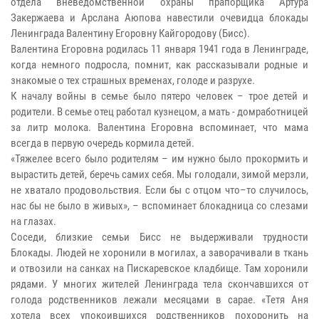
отдела вневедомственной охраны прапорщика Артура
Закержаева и Арслана Аюпова навестили очевидца блокады
Ленинграда Валентину Егоровну Кайгородову (Бисс).
Валентина Егоровна родилась 11 января 1941 года в Ленинграде,
когда немного подросла, помнит, как рассказывали родные и
знакомые о тех страшных временах, голоде и разрухе.
К началу войны в семье было пятеро человек – трое детей и
родители. В семье отец работал кузнецом, а мать - домработницей
за литр молока. Валентина Егоровна вспоминает, что мама
всегда в первую очередь кормила детей.
«Тяжелее всего было родителям – им нужно было прокормить и
вырастить детей, беречь самих себя. Мы голодали, зимой мерзли,
не хватало продовольствия. Если бы с отцом что–то случилось,
нас бы не было в живых», – вспоминает блокадница со слезами
на глазах.
Соседи, близкие семьи Бисс не выдерживали трудности
Блокады. Людей не хоронили в могилах, а заворачивали в ткань
и отвозили на санках на Пискаревское кладбище. Там хоронили
рядами. У многих жителей Ленинграда тела скончавшихся от
голода родственников лежали месяцами в сарае. «Тетя Аня
хотела всех упокоившихся родственников похоронить на