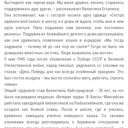
Выглядело как черная икра. Мы жили дружно, весело, старались
поддерживать друг друга», – рассказывает Валентина Егоровна.
Она вспоминает, как с сестрой носила одну одежду: «Сестра
одевала моё пальто в школу, а я дома её ждала, чтобы мне в нем
идти учиться. Папа подшивал нам валенки, они постоянно
рвались». Подружка из ближайшего детского дома рассказывала,
как они удивились появлению кошки в коридоре: «Мы тогда
подумали – почему её до сих пор не съели? Тогда не было ни
домашних животных, ни птиц. Люди выживали, как могли».
9 мая 1945 года после объявления о Победе СССР в Великой
Отечественной войне, народ ликовал, радовался со слезами на
глазах: «День Победы для нас всегда особенный праздник. Это
был глоток воздуха – мы могли спокойно жить, работать, строить
семьи».
Общий трудовой стаж Валентины Кайгородовой – 50 лет, за что
была награждена медалью «Ветеран труда». В Ханты–Мансийске
работала заведующей библиотекой на Рыбокомбинате, где она же
создала зал боевой славы. После в школе, где и училась,
временно замещала учителя немецкого языка. Со своими
учениками всегда разговаривала о бережном отношении к