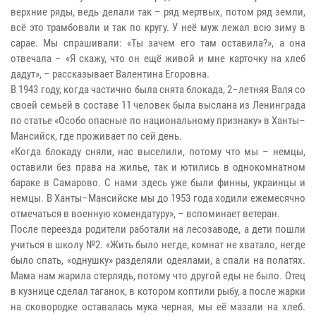
верхние ряды, ведь делали так – ряд мертвых, потом ряд земли,
всё это трамбовали и так по кругу. У неё муж лежал всю зиму в
сарае. Мы спрашивали: «Ты зачем его там оставила?», а она
отвечала – «Я скажу, что он ещё живой и мне карточку на хлеб
дадут», – рассказывает Валентина Егоровна.
В 1943 году, когда частично была снята блокада, 2–летняя Валя со
своей семьей в составе 11 человек была выслана из Ленинграда
по статье «Особо опасные по национальному признаку» в Ханты–
Мансийск, где проживает по сей день.
«Когда блокаду сняли, нас выселили, потому что мы – немцы,
оставили без права на жилье, так и ютились в однокомнатном
бараке в Самарово. С нами здесь уже были финны, украинцы и
немцы. В Ханты–Мансийске мы до 1953 года ходили ежемесячно
отмечаться в военную комендатуру», – вспоминает ветеран.
После переезда родители работали на лесозаводе, а дети пошли
учиться в школу №2. «Жить было негде, комнат не хватало, негде
было спать, «однушку» разделяли одеялами, а спали на полатях.
Мама нам жарила стерлядь, потому что другой еды не было. Отец
в кузнице сделал таганок, в котором коптили рыбу, а после жарки
на сковородке оставалась мука черная, мы её мазали на хлеб.