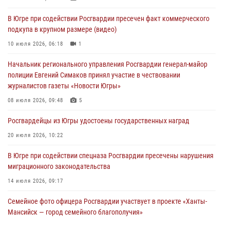
В Югре прошел цикл мероприятий посвященных дню рождения
В Югре при содействии Росгвардии пресечен факт коммерческого
генерала армии Ивана Яковлева
подкупа в крупном размере (видео)
05 августа 2026, 11:31
4
10 июля 2026, 06:18
1
В Югре ОМОН Росгвардии оказал содействие ГИБДД в выявлении
Начальник регионального управления Росгвардии генерал-майор
нарушителей ПДД
полиции Евгений Симаков принял участие в чествовании
05 августа 2026, 11:14
журналистов газеты «Новости Югры»
В Югре сотрудники вневедомственной охраны Росгвардии пресекли
08 июля 2026, 09:48
5
более 100 противоправных деяний за прошедшую неделю
Росгвардейцы из Югры удостоены государственных наград
05 августа 2026, 05:56
20 июля 2026, 10:22
В Югре при содействии спецназа Росгвардии пресечены нарушения
миграционного законодательства
14 июля 2026, 09:17
Семейное фото офицера Росгвардии участвует в проекте «Ханты-
Мансийск — город семейного благополучия»
08 июля 2026, 09:04