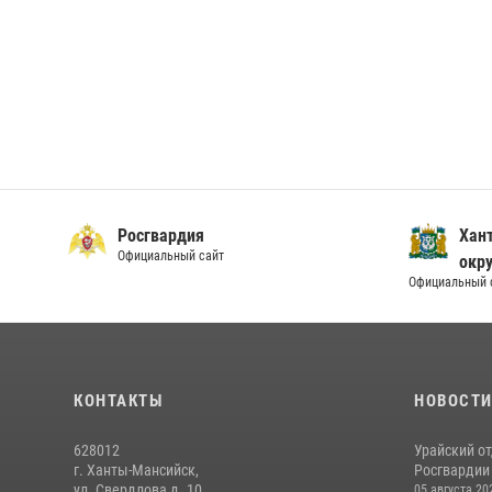
Росгвардия
Хан
Официальный сайт
окру
Официальный 
КОНТАКТЫ
НОВОСТ
628012
Урайский о
г. Ханты-Мансийск,
Росгвардии 
ул. Свердлова д. 10
05 августа 20