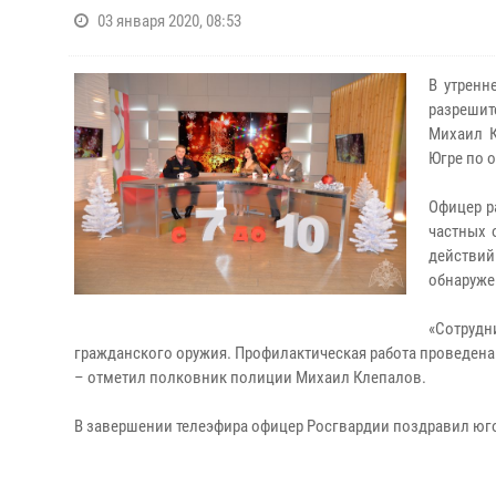
03 января 2020, 08:53
В утренн
разреши
Михаил К
Югре по 
Офицер р
частных 
действи
обнаруже
«Сотруд
гражданского оружия. Профилактическая работа проведена
– отметил полковник полиции Михаил Клепалов.
В завершении телеэфира офицер Росгвардии поздравил ю