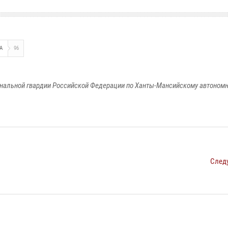
А
96
альной гвардии Российской Федерации по Ханты-Мансийскому автономно
След