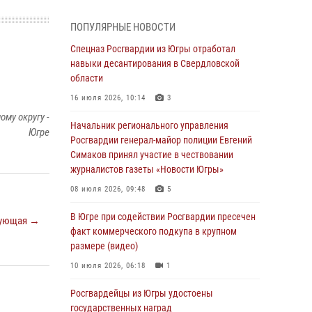
смыслов»
04 августа 2026, 11:11
2
ПОПУЛЯРНЫЕ НОВОСТИ
Ключевые события Росгвардии: итоги
Спецназ Росгвардии из Югры отработал
недели с 27 июля по 2 августа (видео)
навыки десантирования в Свердловской
области
04 августа 2026, 09:54
1
16 июля 2026, 10:14
3
Сотрудник Росгвардии из Югры спас ребёнка
му округу -
от нападения дикой лисы в Алтайском крае
Начальник регионального управления
Югре
Росгвардии генерал-майор полиции Евгений
04 августа 2026, 06:17
1
Симаков принял участие в чествовании
журналистов газеты «Новости Югры»
Росгвардия обеспечила безопасность
открытия Всероссийских соревнований
08 июля 2026, 09:48
5
«Школа безопасности» и празднования Дня
ВДВ в столице Югры
В Югре при содействии Росгвардии пресечен
ующая →
факт коммерческого подкупа в крупном
03 августа 2026, 09:21
1
размере (видео)
Росгвардия противодействует БПЛА ВСУ на
10 июля 2026, 06:18
1
южном направлении (видео)
Росгвардейцы из Югры удостоены
03 августа 2026, 05:29
2
государственных наград