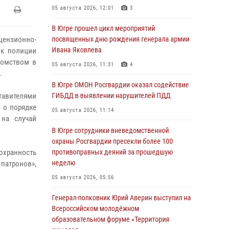
05 августа 2026, 12:01
3
В Югре прошел цикл мероприятий
цензионно-
посвященных дню рождения генерала армии
Ивана Яковлева
ик полиции
домством в
05 августа 2026, 11:31
4
.
В Югре ОМОН Росгвардии оказал содействие
ставителями
ГИБДД в выявлении нарушителей ПДД
 о порядке
05 августа 2026, 11:14
 на случай
В Югре сотрудники вневедомственной
охраны Росгвардии пресекли более 100
хранность
противоправных деяний за прошедшую
неделю
 патронов»,
05 августа 2026, 05:56
Генерал-полковник Юрий Аверин выступил на
Всероссийском молодёжном
образовательном форуме «Территория