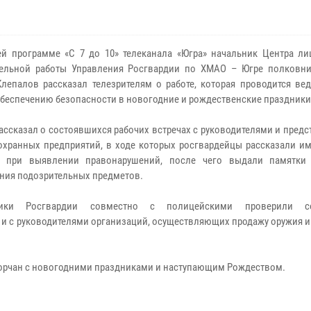
ей программе «С 7 до 10» телеканала «Югра» начальник Центра ли
тельной работы Управления Росгвардии по ХМАО – Югре полковн
лепалов рассказал телезрителям о работе, которая проводится ве
обеспечению безопасности в новогодние и рождественские праздники
ассказал о состоявшихся рабочих встречах с руководителями и пред
охранных предприятий, в ходе которых росгвардейцы рассказали им
й при выявлении правонарушений, после чего выдали памятки
ния подозрительных предметов.
ники Росгвардии совместно с полицейскими проверили со
 и с руководителями организаций, осуществляющих продажу оружия и
горчан с новогодними праздниками и наступающим Рождеством.