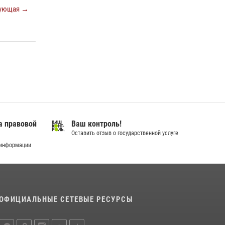
город семейного благополучия»
ующая →
08 июля 2026, 09:04
В Югре подведены итоги служебной
деятельности вневедомственной охраны с
начала года
18 июля 2026, 11:25
На Урале Росгвардия провела дни открытых
дверей и тематические встречи с молодежью
29 июля 2026, 09:54
12
а правовой
Ваш контроль!
Оставить отзыв о государственной услуге
 информации
ОФИЦИАЛЬНЫЕ СЕТЕВЫЕ РЕСУРСЫ