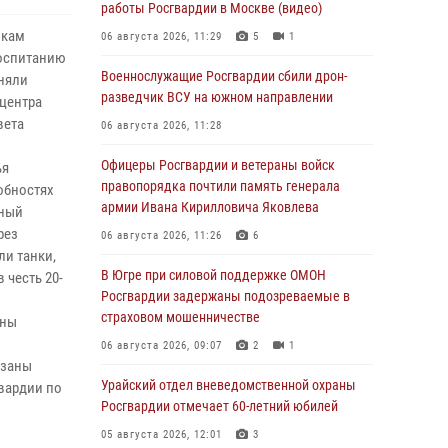
работы Росгвардии в Москве (видео)
икам
06 августа 2026, 11:29
5
1
воспитанию
Военнослужащие Росгвардии сбили дрон-
иняли
разведчик ВСУ на южном направлении
 центра
вета
06 августа 2026, 11:28
Офицеры Росгвардии и ветераны войск
ья
правопорядка почтили память генерала
обностях
армии Ивана Кирилловича Яковлева
дный
рез
06 августа 2026, 11:26
6
ли танки,
В Югре при силовой поддержке ОМОН
 честь 20-
Росгвардии задержаны подозреваемые в
страховом мошенничестве
оны
06 августа 2026, 09:07
2
1
язаны
Урайский отдел вневедомственной охраны
вардии по
Росгвардии отмечает 60-летний юбилей
05 августа 2026, 12:01
3