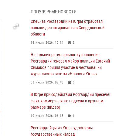
В Югре прошел цикл мероприятий
ПОПУЛЯРНЫЕ НОВОСТИ
посвященных дню рождения генерала армии
Ивана Яковлева
Спецназ Росгвардии из Югры отработал
навыки десантирования в Свердловской
05 августа 2026, 11:31
4
области
В Югре ОМОН Росгвардии оказал содействие
16 июля 2026, 10:14
3
ГИБДД в выявлении нарушителей ПДД
Начальник регионального управления
05 августа 2026, 11:14
Росгвардии генерал-майор полиции Евгений
Симаков принял участие в чествовании
В Югре сотрудники вневедомственной
журналистов газеты «Новости Югры»
охраны Росгвардии пресекли более 100
противоправных деяний за прошедшую
08 июля 2026, 09:48
5
неделю
В Югре при содействии Росгвардии пресечен
05 августа 2026, 05:56
факт коммерческого подкупа в крупном
размере (видео)
Генерал-полковник Юрий Аверин выступил на
Всероссийском молодёжном
10 июля 2026, 06:18
1
образовательном форуме «Территория
смыслов»
Росгвардейцы из Югры удостоены
государственных наград
04 августа 2026, 11:11
2