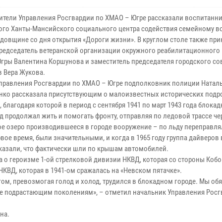
ители Управления Росгвардии по ХМАО – Югре рассказали воспитанн
го Ханты-Мансийского социального центра содействия семейному 
годовщине со дня открытия «Дороги жизни». В круглом столе также пр
председатель ветеранской организации окружного реабилитационного
гры Валентина Коршунова и заместитель председателя городского со
в Вера Жукова.
правления Росгвардии по ХМАО – Югре подполковник полиции Натал
нко рассказала присутствующим о малоизвестных исторических подр
 благодаря которой в период с сентября 1941 по март 1943 года блока
д продолжал жить и помогать фронту, отправляя по ледовой трассе че
е озеро производившееся в городе вооружение – по льду переправля
ое время, были значительными, и когда в 1965 году группа дайверов в
сказали, что фактически шли по крышам автомобилей.
а о героизме 1-ой стрелковой дивизии НКВД, которая со стороны Коб
КВД, которая в 1941-ом сражалась на «Невском пятачке».
гом, превозмогая голод и холод, трудился в блокадном городе. Мы об
ее подрастающим поколениям», – отметил начальник Управления Росг
на.