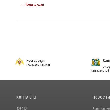
← Предыдущая
Росгвардия
Хан
Официальный сайт
окру
Официальный 
КОНТАКТЫ
НОВОСТ
628012
Военнослуж