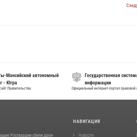
След
ты-Мансийский автономный
Государственная систем
г - Югра
информации
сайт Правительства
Официальный интернет-портал правовой
И
НАВИГАЦИЯ
ащие Росгвардии сбили дрон-
Новости