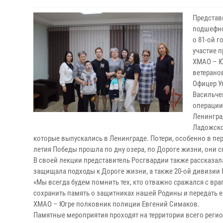
Представ
подшефно
о 81-ой 
участие 
ХМАО – Ю
ветерано
Офицер У
Васильче
операции,
Ленингра
Ладожско
которые выпускались в Ленинграде. Потери, особенно в перв
летия Победы прошла по дну озера, по Дороге жизни, они 
В своей лекции представитель Росгвардии также рассказал
защищала подходы к Дороге жизни, а также 20-ой дивизии Н
«Мы всегда будем помнить тех, кто отважно сражался с вра
сохранить память о защитниках нашей Родины и передать 
ХМАО – Югре полковник полиции Евгений Симаков.
Памятные мероприятия проходят на территории всего регио