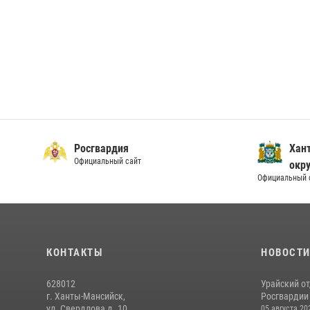
Росгвардия
Хан
Официальный сайт
окру
Официальный 
КОНТАКТЫ
НОВОСТ
628012
Урайский о
г. Ханты-Мансийск,
Росгвардии 
ул. Свердлова д. 10
05 августа 20