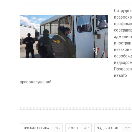
Сотруд
правоох
профила
соверша
админис
иностран
незаконн
освобож
надзором
Проверен
изъято 
правонарушений.
ПРОФИЛАКТИКА
245
ОМОН
457
ЗАДЕРЖАНИЕ
232