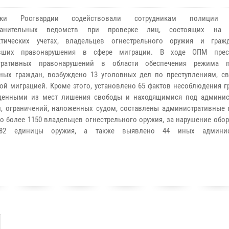
ники Росгвардии содействовали сотрудникам полици
ранительных ведомств при проверке лиц, состоящих на 
ктических учетах, владельцев огнестрельного оружия и граж
вших правонарушения в сфере миграции. В ходе ОПМ прес
тративных правонарушений в области обеспечения режима п
ных граждан, возбуждено 13 уголовных дел по преступлениям, с
ой миграцией. Кроме этого, установлено 65 фактов несоблюдения г
денными из мест лишения свободы и находящимися под админи
, ограничений, наложенных судом, составлены административные 
о более 1150 владельцев огнестрельного оружия, за нарушение обо
82 единицы оружия, а также выявлено 44 иных админис