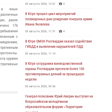
05 августа 2026, 12:01
3
и и иных
В Югре прошел цикл мероприятий
различных
посвященных дню рождения генерала армии
дан, ранее
Ивана Яковлева
ечено 176
ребывания
05 августа 2026, 11:31
4
вязанным с
В Югре ОМОН Росгвардии оказал содействие
ражданами,
ГИБДД в выявлении нарушителей ПДД
стративным
протоколы.
05 августа 2026, 11:14
рота оружия
В Югре сотрудники вневедомственной
тративных
охраны Росгвардии пресекли более 100
противоправных деяний за прошедшую
неделю
05 августа 2026, 05:56
Генерал-полковник Юрий Аверин выступил на
Всероссийском молодёжном
образовательном форуме «Территория