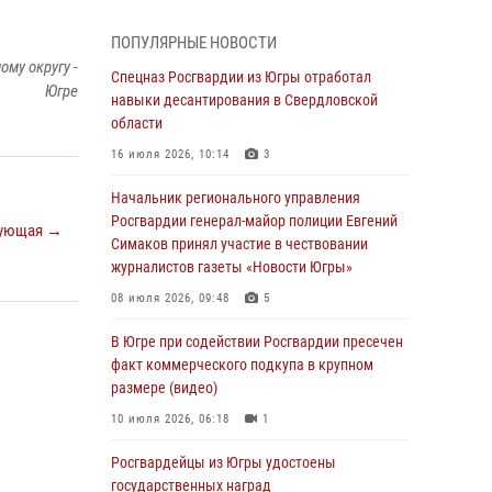
смыслов»
04 августа 2026, 11:11
2
ПОПУЛЯРНЫЕ НОВОСТИ
му округу -
Ключевые события Росгвардии: итоги
Спецназ Росгвардии из Югры отработал
Югре
недели с 27 июля по 2 августа (видео)
навыки десантирования в Свердловской
области
04 августа 2026, 09:54
1
16 июля 2026, 10:14
3
Сотрудник Росгвардии из Югры спас ребёнка
от нападения дикой лисы в Алтайском крае
Начальник регионального управления
Росгвардии генерал-майор полиции Евгений
04 августа 2026, 06:17
1
ующая →
Симаков принял участие в чествовании
журналистов газеты «Новости Югры»
Росгвардия обеспечила безопасность
открытия Всероссийских соревнований
08 июля 2026, 09:48
5
«Школа безопасности» и празднования Дня
ВДВ в столице Югры
В Югре при содействии Росгвардии пресечен
факт коммерческого подкупа в крупном
03 августа 2026, 09:21
1
размере (видео)
Росгвардия противодействует БПЛА ВСУ на
10 июля 2026, 06:18
1
южном направлении (видео)
Росгвардейцы из Югры удостоены
03 августа 2026, 05:29
2
государственных наград