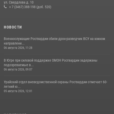
ул. Свердлова д. 10
13 июля 2026, 11:47
2
+ 7 (3467) 388-198 (доб. 520)
НОВОСТИ
Военнослужащие Росгвардии сбили дрон-разведчик ВСУ на южном
направлени...
06 августа 2026, 11:28
В Югре при силовой поддержке ОМОН Росгвардии задержаны
подозреваемые в...
06 августа 2026, 09:07
Урайский отдел вневедомственной охраны Росгвардии отмечает 60-
летний ю...
05 августа 2026, 12:01