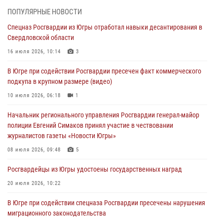
методами работы Росгвардии в Москве (видео)
ПОПУЛЯРНЫЕ НОВОСТИ
06 августа 2026, 11:29
5
1
Спецназ Росгвардии из Югры отработал навыки десантирования в
Свердловской области
Военнослужащие Росгвардии сбили дрон-разведчик ВСУ на южном
направлении
16 июля 2026, 10:14
3
06 августа 2026, 11:28
В Югре при содействии Росгвардии пресечен факт коммерческого
подкупа в крупном размере (видео)
Офицеры Росгвардии и ветераны войск правопорядка почтили
память генерала армии Ивана Кирилловича Яковлева
10 июля 2026, 06:18
1
06 августа 2026, 11:26
6
Начальник регионального управления Росгвардии генерал-майор
полиции Евгений Симаков принял участие в чествовании
В Югре при силовой поддержке ОМОН Росгвардии задержаны
журналистов газеты «Новости Югры»
подозреваемые в страховом мошенничестве
08 июля 2026, 09:48
5
06 августа 2026, 09:07
2
1
Росгвардейцы из Югры удостоены государственных наград
Урайский отдел вневедомственной охраны Росгвардии отмечает
60-летний юбилей
20 июля 2026, 10:22
05 августа 2026, 12:01
3
В Югре при содействии спецназа Росгвардии пресечены нарушения
миграционного законодательства