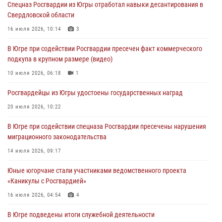
Спецназ Росгвардии из Югры отработал навыки десантирования в
Свердловской области
Военнослужащие Росгвардии сбили дрон-разведчик ВСУ на южном
направлении
16 июля 2026, 10:14
3
06 августа 2026, 11:28
В Югре при содействии Росгвардии пресечен факт коммерческого
подкупа в крупном размере (видео)
Офицеры Росгвардии и ветераны войск правопорядка почтили
память генерала армии Ивана Кирилловича Яковлева
10 июля 2026, 06:18
1
06 августа 2026, 11:26
6
Росгвардейцы из Югры удостоены государственных наград
В Югре при силовой поддержке ОМОН Росгвардии задержаны
20 июля 2026, 10:22
подозреваемые в страховом мошенничестве
В Югре при содействии спецназа Росгвардии пресечены нарушения
06 августа 2026, 09:07
2
1
миграционного законодательства
Урайский отдел вневедомственной охраны Росгвардии отмечает
14 июля 2026, 09:17
60-летний юбилей
Юные югорчане стали участниками ведомственного проекта
05 августа 2026, 12:01
3
«Каникулы с Росгвардией»
16 июля 2026, 04:54
4
В Югре подведены итоги служебной деятельности