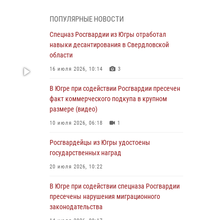
Генерал-полковник Олег Плохой поздравил
специалистов организационно-штатных
ПОПУЛЯРНЫЕ НОВОСТИ
подразделений Росгвардии с
профессиональным праздником
Спецназ Росгвардии из Югры отработал
навыки десантирования в Свердловской
07 августа 2026, 06:02
области
Делегация МВД Республики Беларусь
16 июля 2026, 10:14
3
ознакомилась с передовыми методами
работы Росгвардии в Москве (видео)
В Югре при содействии Росгвардии пресечен
факт коммерческого подкупа в крупном
06 августа 2026, 11:29
5
1
размере (видео)
Военнослужащие Росгвардии сбили дрон-
10 июля 2026, 06:18
1
разведчик ВСУ на южном направлении
Росгвардейцы из Югры удостоены
06 августа 2026, 11:28
государственных наград
Офицеры Росгвардии и ветераны войск
20 июля 2026, 10:22
правопорядка почтили память генерала
армии Ивана Кирилловича Яковлева
В Югре при содействии спецназа Росгвардии
пресечены нарушения миграционного
06 августа 2026, 11:26
6
законодательства
В Югре при силовой поддержке ОМОН