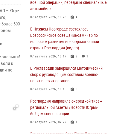
военной операции, переданы специальные
автомобили
АО – Югре
го,
07 августа 2026, 10:28
4
 более 600
В Нижнем Новгороде состоялось
уговом
Всероссийское совещание-семинар по
вопросам развития вневедомственной
 в
охраны Росгвардии (видео)
циональный
07 августа 2026, 10:17
9
1
 воли к
В Росгвардии завершился методический
рдии по
сбор с руководящим составом военно-
политических органов
07 августа 2026, 10:15
3
Росгвардия направила очередной тираж
региональной газеты «Новости Югры»
бойцам спецоперации
07 августа 2026, 09:22
1