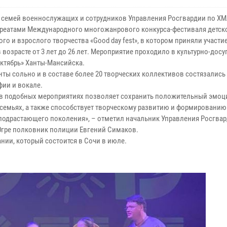
з семей военнослужащих и сотрудников Управления Росгвардии по ХМ
уреатами Международного многожанрового конкурса-фестиваля детско
о и взрослого творчества «Good day fest», в котором приняли участие
 возрасте от 3 лет до 26 лет. Мероприятие проходило в культурно-дос
Октябрь» Ханты-Мансийска.
нты сольно и в составе более 20 творческих коллективов состязались
фии и вокале.
 в подобных мероприятиях позволяет сохранить положительный эмо
 семьях, а также способствует творческому развитию и формированию
 подрастающего поколения», – отметил начальник Управления Росгва
гре полковник полиции Евгений Симаков.
нии, который состоится в Сочи в июле.