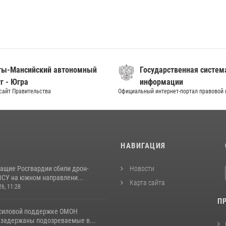
ты-Мансийский автономный
Государственная систем
г - Югра
информации
сайт Правительства
Официальный интернет-портал правовой
И
НАВИГАЦИЯ
ащие Росгвардии сбили дрон-
Новости
ВСУ на южном направлени...
Карта сайта
26, 11:28
П
 силовой поддержке ОМОН
 задержаны подозреваемые в...