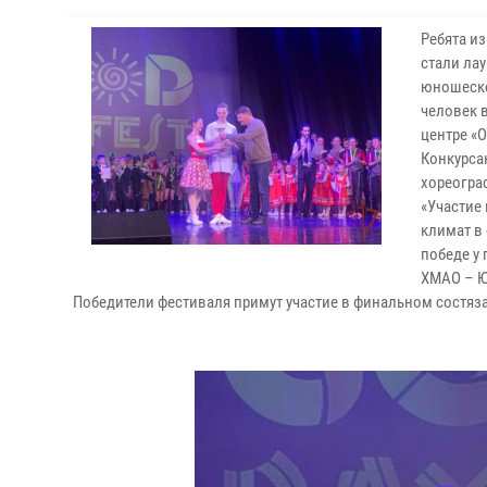
Ребята и
стали ла
юношеског
человек в
центре «
Конкурса
хореогра
«Участие
климат в
победе у
ХМАО – Ю
Победители фестиваля примут участие в финальном состяза