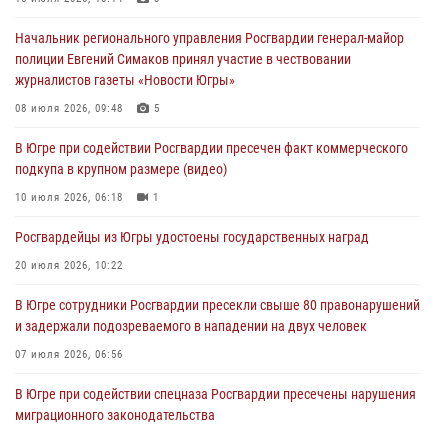
В Югре ОМОН Росгвардии оказал содействие ГИБДД в выявлении
Начальник регионального управления Росгвардии генерал-майор
нарушителей ПДД
полиции Евгений Симаков принял участие в чествовании
05 августа 2026, 11:14
журналистов газеты «Новости Югры»
В Югре сотрудники вневедомственной охраны Росгвардии пресекли
08 июля 2026, 09:48
5
более 100 противоправных деяний за прошедшую неделю
В Югре при содействии Росгвардии пресечен факт коммерческого
05 августа 2026, 05:56
подкупа в крупном размере (видео)
Генерал-полковник Юрий Аверин выступил на Всероссийском
10 июля 2026, 06:18
1
молодёжном образовательном форуме «Территория смыслов»
Росгвардейцы из Югры удостоены государственных наград
04 августа 2026, 11:11
2
20 июля 2026, 10:22
В Югре сотрудники Росгвардии пресекли свыше 80 правонарушений
и задержали подозреваемого в нападении на двух человек
07 июля 2026, 06:56
В Югре при содействии спецназа Росгвардии пресечены нарушения
миграционного законодательства
14 июля 2026, 09:17