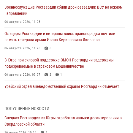
Военнослужащие Росгвардии сбили дрон-разведчик ВСУ на южном
направлении
06 августа 2026, 11:28
Офицеры Росгвардии и ветераны войск правопорядка почтили
память генерала армии Ивана Кирилловича Яковлева
06 августа 2026, 11:26
6
В Югре при силовой поддержке ОМОН Росгвардии задержаны
подозреваемые в страховом мошенничестве
06 августа 2026, 09:07
2
1
Урайский отдел вневедомственной охраны Росгвардии отмечает
60-летний юбилей
05 августа 2026, 12:01
3
ПОПУЛЯРНЫЕ НОВОСТИ
В Югре прошел цикл мероприятий посвященных дню рождения
Спецназ Росгвардии из Югры отработал навыки десантирования в
генерала армии Ивана Яковлева
Свердловской области
05 августа 2026, 11:31
4
16 июля 2026, 10:14
3