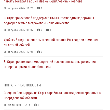
память генерала армии Ивана Кирилловича Яковлева
06 августа 2026, 11:26
6
В Югре при силовой поддержке ОМОН Росгвардии задержаны
подозреваемые в страховом мошенничестве
06 августа 2026, 09:07
2
1
Урайский отдел вневедомственной охраны Росгвардии отмечает
60-летний юбилей
05 августа 2026, 12:01
3
В Югре прошел цикл мероприятий посвященных дню рождения
генерала армии Ивана Яковлева
05 августа 2026, 11:31
4
В Югре ОМОН Росгвардии оказал содействие ГИБДД в выявлении
ПОПУЛЯРНЫЕ НОВОСТИ
нарушителей ПДД
Спецназ Росгвардии из Югры отработал навыки десантирования в
05 августа 2026, 11:14
Свердловской области
В Югре сотрудники вневедомственной охраны Росгвардии пресекли
16 июля 2026, 10:14
3