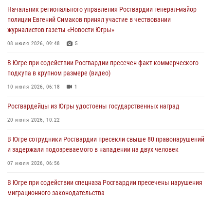
более 100 противоправных деяний за прошедшую неделю
Начальник регионального управления Росгвардии генерал-майор
05 августа 2026, 05:56
полиции Евгений Симаков принял участие в чествовании
журналистов газеты «Новости Югры»
Генерал-полковник Юрий Аверин выступил на Всероссийском
молодёжном образовательном форуме «Территория смыслов»
08 июля 2026, 09:48
5
04 августа 2026, 11:11
2
В Югре при содействии Росгвардии пресечен факт коммерческого
подкупа в крупном размере (видео)
Ключевые события Росгвардии: итоги недели с 27 июля по 2
августа (видео)
10 июля 2026, 06:18
1
04 августа 2026, 09:54
1
Росгвардейцы из Югры удостоены государственных наград
20 июля 2026, 10:22
В Югре сотрудники Росгвардии пресекли свыше 80 правонарушений
и задержали подозреваемого в нападении на двух человек
07 июля 2026, 06:56
В Югре при содействии спецназа Росгвардии пресечены нарушения
миграционного законодательства
14 июля 2026, 09:17