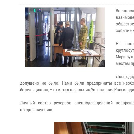
Военнос
взаимоде
обществе
событие 
На пост
круглосу
Маршруты
местам п
«Благод
допущено не было. Нами были предприняты все необ
болельщиков», – отметил начальник Управления Росгвард
Личный состав резервов спецподразделений возвращ
предназначению.