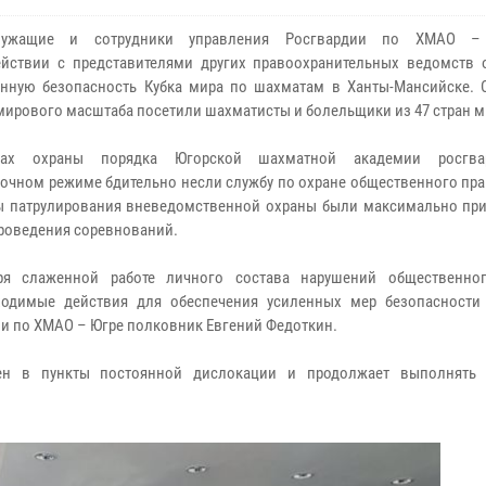
лужащие и сотрудники управления Росгвардии по ХМАО 
йствии с представителями других правоохранительных ведомств 
нную безопасность Кубка мира по шахматам в Ханты-Мансийске. 
мирового масштаба посетили шахматисты и болельщики из 47 стран м
ах охраны порядка Югорской шахматной академии росгв
точном режиме бдительно несли службу по охране общественного пр
 патрулирования вневедомственной охраны были максимально пр
роведения соревнований.
аря слаженной работе личного состава нарушений общественно
ходимые действия для обеспечения
усиленных мер безопасности
ии по ХМАО – Югре полковник Евгений Федоткин.
ен в пункты постоянной дислокации и продолжает выполнять 