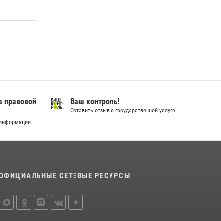
18 июля 2026, 11:25
На Урале Росгвардия провела дни открытых
дверей и тематические встречи с молодежью
29 июля 2026, 09:54
12
В Югре военнослужащие и сотрудники
Росгвардии почтили память святого
равноапостольного князя Владимира
а правовой
Ваш контроль!
28 июля 2026, 09:15
1
Оставить отзыв о государственной услуге
 информации
ОФИЦИАЛЬНЫЕ СЕТЕВЫЕ РЕСУРСЫ