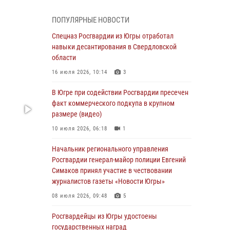
Генерал-полковник Олег Плохой поздравил
специалистов организационно-штатных
ПОПУЛЯРНЫЕ НОВОСТИ
подразделений Росгвардии с
профессиональным праздником
Спецназ Росгвардии из Югры отработал
навыки десантирования в Свердловской
07 августа 2026, 06:02
области
Делегация МВД Республики Беларусь
16 июля 2026, 10:14
3
ознакомилась с передовыми методами
работы Росгвардии в Москве (видео)
В Югре при содействии Росгвардии пресечен
факт коммерческого подкупа в крупном
06 августа 2026, 11:29
5
1
размере (видео)
Военнослужащие Росгвардии сбили дрон-
10 июля 2026, 06:18
1
разведчик ВСУ на южном направлении
Начальник регионального управления
06 августа 2026, 11:28
Росгвардии генерал-майор полиции Евгений
Офицеры Росгвардии и ветераны войск
Симаков принял участие в чествовании
правопорядка почтили память генерала
журналистов газеты «Новости Югры»
армии Ивана Кирилловича Яковлева
08 июля 2026, 09:48
5
06 августа 2026, 11:26
6
Росгвардейцы из Югры удостоены
В Югре при силовой поддержке ОМОН
государственных наград