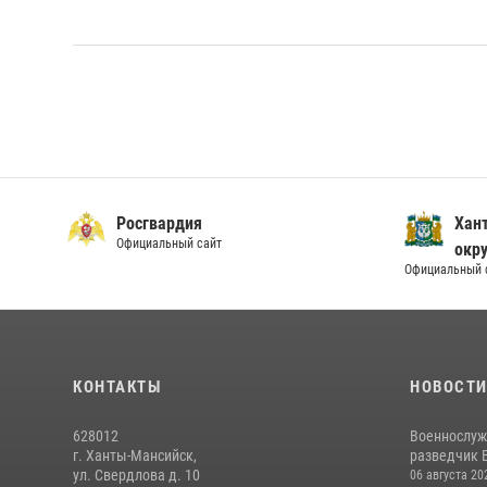
Росгвардия
Хан
Официальный сайт
окру
Официальный 
КОНТАКТЫ
НОВОСТ
628012
Военнослуж
г. Ханты-Мансийск,
разведчик 
ул. Свердлова д. 10
06 августа 20