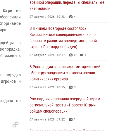
военной операции, переданы специальные
автомобили
– Югре во
обеспечили
07 августа 2026, 10:28
4
Спортивное
В Нижнем Новгороде состоялось
ира.
Всероссийское совещание-семинар по
вопросам развития вневедомственной
ардейцы в
охраны Росгвардии (видео)
авопорядка.
иближены к
07 августа 2026, 10:17
9
1
В Росгвардии завершился методический
сбор с руководящим составом военно-
го порядка
политических органов
 игроков и
07 августа 2026, 10:15
3
Росгвардия направила очередной тираж
задачи по
региональной газеты «Новости Югры»
бойцам спецоперации
07 августа 2026, 09:22
1