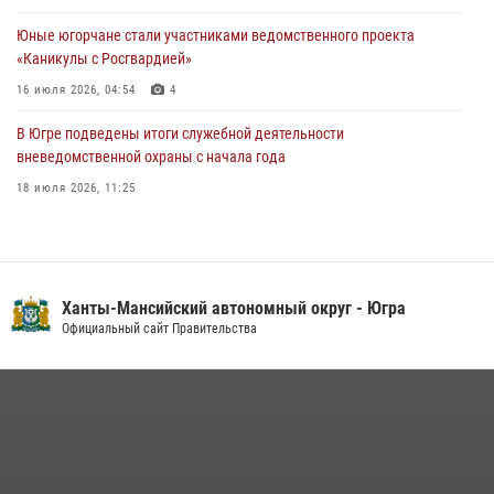
60-летний юбилей
Юные югорчане стали участниками ведомственного проекта
05 августа 2026, 12:01
3
«Каникулы с Росгвардией»
16 июля 2026, 04:54
4
В Югре подведены итоги служебной деятельности
вневедомственной охраны с начала года
18 июля 2026, 11:25
В Югре военнослужащие и сотрудники Росгвардии почтили память
святого равноапостольного князя Владимира
28 июля 2026, 09:15
1
Ханты-Мансийский автономный округ - Югра
На Урале Росгвардия провела дни открытых дверей и
Официальный сайт Правительства
тематические встречи с молодежью
29 июля 2026, 09:54
12
В Югре Росгвардия обеспечила безопасность Всероссийского
форума развития гражданского общества «Добрино»
13 июля 2026, 11:47
2