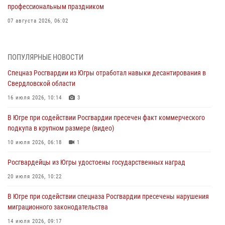
профессиональным праздником
07 августа 2026, 06:02
Делегация МВД Республики Беларусь ознакомилась с передовыми
методами работы Росгвардии в Москве (видео)
ПОПУЛЯРНЫЕ НОВОСТИ
06 августа 2026, 11:29
5
1
Спецназ Росгвардии из Югры отработал навыки десантирования в
Свердловской области
Военнослужащие Росгвардии сбили дрон-разведчик ВСУ на южном
направлении
16 июля 2026, 10:14
3
06 августа 2026, 11:28
В Югре при содействии Росгвардии пресечен факт коммерческого
подкупа в крупном размере (видео)
Офицеры Росгвардии и ветераны войск правопорядка почтили
память генерала армии Ивана Кирилловича Яковлева
10 июля 2026, 06:18
1
06 августа 2026, 11:26
6
Росгвардейцы из Югры удостоены государственных наград
В Югре при силовой поддержке ОМОН Росгвардии задержаны
20 июля 2026, 10:22
подозреваемые в страховом мошенничестве
В Югре при содействии спецназа Росгвардии пресечены нарушения
06 августа 2026, 09:07
2
1
миграционного законодательства
Урайский отдел вневедомственной охраны Росгвардии отмечает
14 июля 2026, 09:17