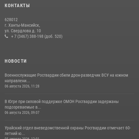
КОНТАКТЫ
В Югре продолжается патриотическая акция «Каникулы с
Росгвардией»
628012
11 июля 2026, 12:26
7
г. Ханты-Мансийск,
ул. Свердлова д. 10
+ 7 (3467) 388-198 (доб. 520)
НОВОСТИ
Военнослужащие Росгвардии сбили дрон-разведчик ВСУ на южном
направлени...
06 августа 2026, 11:28
В Югре при силовой поддержке ОМОН Росгвардии задержаны
подозреваемые в...
06 августа 2026, 09:07
Урайский отдел вневедомственной охраны Росгвардии отмечает 60-
летний ю...