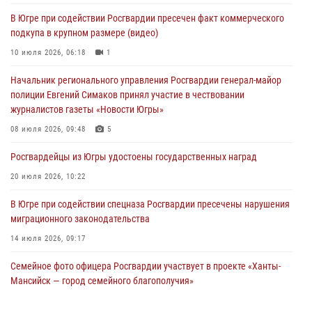
06 августа 2026, 11:28
В Югре при содействии Росгвардии пресечен факт коммерческого
подкупа в крупном размере (видео)
Офицеры Росгвардии и ветераны войск правопорядка почтили
память генерала армии Ивана Кирилловича Яковлева
10 июля 2026, 06:18
1
06 августа 2026, 11:26
6
Начальник регионального управления Росгвардии генерал-майор
полиции Евгений Симаков принял участие в чествовании
В Югре при силовой поддержке ОМОН Росгвардии задержаны
журналистов газеты «Новости Югры»
подозреваемые в страховом мошенничестве
08 июля 2026, 09:48
5
06 августа 2026, 09:07
2
1
Росгвардейцы из Югры удостоены государственных наград
Урайский отдел вневедомственной охраны Росгвардии отмечает
60-летний юбилей
20 июля 2026, 10:22
05 августа 2026, 12:01
3
В Югре при содействии спецназа Росгвардии пресечены нарушения
миграционного законодательства
14 июля 2026, 09:17
Семейное фото офицера Росгвардии участвует в проекте «Ханты-
Мансийск — город семейного благополучия»
08 июля 2026, 09:04