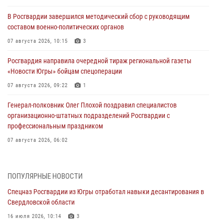
В Росгвардии завершился методический сбор с руководящим
составом военно-политических органов
07 августа 2026, 10:15
3
Росгвардия направила очередной тираж региональной газеты
«Новости Югры» бойцам спецоперации
07 августа 2026, 09:22
1
Генерал-полковник Олег Плохой поздравил специалистов
организационно-штатных подразделений Росгвардии с
профессиональным праздником
07 августа 2026, 06:02
Делегация МВД Республики Беларусь ознакомилась с передовыми
методами работы Росгвардии в Москве (видео)
ПОПУЛЯРНЫЕ НОВОСТИ
06 августа 2026, 11:29
5
1
Спецназ Росгвардии из Югры отработал навыки десантирования в
Свердловской области
Военнослужащие Росгвардии сбили дрон-разведчик ВСУ на южном
направлении
16 июля 2026, 10:14
3