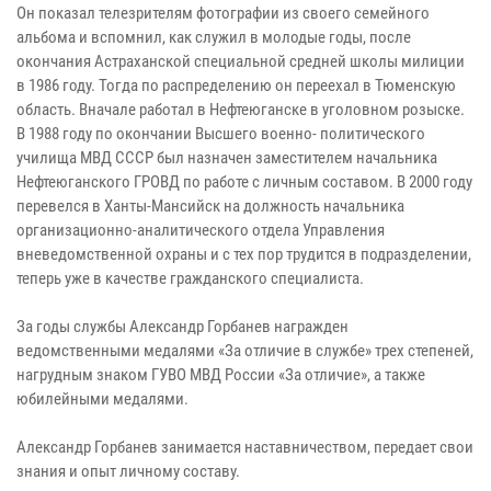
Он показал телезрителям фотографии из своего семейного
альбома и вспомнил, как служил в молодые годы, после
окончания Астраханской специальной средней школы милиции
в 1986 году. Тогда по распределению он переехал в Тюменскую
область. Вначале работал в Нефтеюганске в уголовном розыске.
В 1988 году по окончании Высшего военно- политического
училища МВД СССР был назначен заместителем начальника
Нефтеюганского ГРОВД по работе с личным составом. В 2000 году
перевелся в Ханты-Мансийск на должность начальника
организационно-аналитического отдела Управления
вневедомственной охраны и с тех пор трудится в подразделении,
теперь уже в качестве гражданского специалиста.
За годы службы Александр Горбанев награжден
ведомственными медалями «За отличие в службе» трех степеней,
нагрудным знаком ГУВО МВД России «За отличие», а также
юбилейными медалями.
Александр Горбанев занимается наставничеством, передает свои
знания и опыт личному составу.