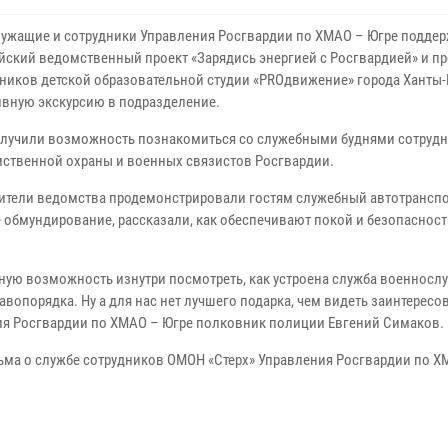
ужащие и сотрудники Управления Росгвардии по ХМАО – Югре подде
йский ведомственный проект «Зарядись энергией с Росгвардией» и п
ников детской образовательной студии «PROдвижение» города Ханты
ивную экскурсию в подразделение.
олучили возможность познакомиться со служебными буднями сотруд
ственной охраны и военных связистов Росгвардии.
ители ведомства продемонстрировали гостям служебный автотранспо
 обмундирование, рассказали, как обеспечивают покой и безопасност
ную возможность изнутри посмотреть, как устроена служба военносл
авопорядка. Ну а для нас нет лучшего подарка, чем видеть заинтересо
ия Росгвардии по ХМАО – Югре полковник полиции Евгений Симаков.
ма о службе сотрудников ОМОН «Стерх» Управления Росгвардии по Х