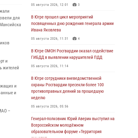
05 августа 2026, 12:01
3
ржали
В Югре прошел цикл мероприятий
ровели для
посвященных дню рождения генерала армии
-Мансийска
Ивана Яковлева
05 августа 2026, 11:31
4
ников
В Югре ОМОН Росгвардии оказал содействие
ГИБДД в выявлении нарушителей ПДД
рт и
05 августа 2026, 11:14
ь жителей
В Югре сотрудники вневедомственной
охраны Росгвардии пресекли более 100
ужащих и
противоправных деяний за прошедшую
ванные и
неделю
05 августа 2026, 05:56
МАО –
Генерал-полковник Юрий Аверин выступил на
Всероссийском молодёжном
образовательном форуме «Территория