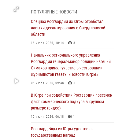
смыслов»
04 августа 2026, 11:11
2
ПОПУЛЯРНЫЕ НОВОСТИ
Ключевые события Росгвардии: итоги
Спецназ Росгвардии из Югры отработал
недели с 27 июля по 2 августа (видео)
навыки десантирования в Свердловской
области
04 августа 2026, 09:54
1
16 июля 2026, 10:14
3
Сотрудник Росгвардии из Югры спас ребёнка
от нападения дикой лисы в Алтайском крае
Начальник регионального управления
Росгвардии генерал-майор полиции Евгений
04 августа 2026, 06:17
1
Симаков принял участие в чествовании
журналистов газеты «Новости Югры»
Росгвардия обеспечила безопасность
открытия Всероссийских соревнований
08 июля 2026, 09:48
5
«Школа безопасности» и празднования Дня
ВДВ в столице Югры
В Югре при содействии Росгвардии пресечен
факт коммерческого подкупа в крупном
03 августа 2026, 09:21
1
размере (видео)
Росгвардия противодействует БПЛА ВСУ на
10 июля 2026, 06:18
1
южном направлении (видео)
Росгвардейцы из Югры удостоены
03 августа 2026, 05:29
2
государственных наград