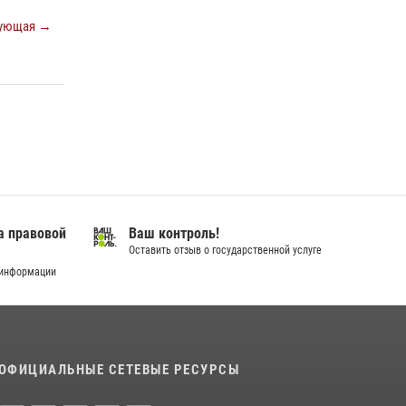
город семейного благополучия»
ующая →
08 июля 2026, 09:04
В Югре подведены итоги служебной
деятельности вневедомственной охраны с
начала года
18 июля 2026, 11:25
На Урале Росгвардия провела дни открытых
дверей и тематические встречи с молодежью
29 июля 2026, 09:54
12
а правовой
Ваш контроль!
Оставить отзыв о государственной услуге
 информации
ОФИЦИАЛЬНЫЕ СЕТЕВЫЕ РЕСУРСЫ