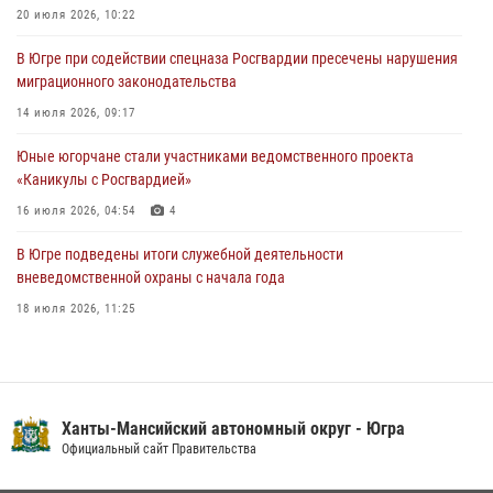
В Югре при силовой поддержке ОМОН Росгвардии задержаны
20 июля 2026, 10:22
подозреваемые в страховом мошенничестве
В Югре при содействии спецназа Росгвардии пресечены нарушения
06 августа 2026, 09:07
2
1
миграционного законодательства
Урайский отдел вневедомственной охраны Росгвардии отмечает
14 июля 2026, 09:17
60-летний юбилей
Юные югорчане стали участниками ведомственного проекта
05 августа 2026, 12:01
3
«Каникулы с Росгвардией»
16 июля 2026, 04:54
4
В Югре подведены итоги служебной деятельности
вневедомственной охраны с начала года
18 июля 2026, 11:25
На Урале Росгвардия провела дни открытых дверей и
тематические встречи с молодежью
29 июля 2026, 09:54
12
Ханты-Мансийский автономный округ - Югра
В Югре военнослужащие и сотрудники Росгвардии почтили память
Официальный сайт Правительства
святого равноапостольного князя Владимира