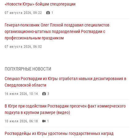
«Новости Югры» бойцам спецоперации
07 августа 2026, 09:22
1
Генерал-полковник Олег Плохой поздравил специалистов
организационно-штатных подразделений Росгвардии с
профессиональным праздником
07 августа 2026, 06:02
Делегация МВД Республики Беларусь ознакомилась с передовыми
методами работы Росгвардии в Москве (видео)
ПОПУЛЯРНЫЕ НОВОСТИ
06 августа 2026, 11:29
5
1
Спецназ Росгвардии из Югры отработал навыки десантирования в
Свердловской области
Военнослужащие Росгвардии сбили дрон-разведчик ВСУ на южном
направлении
16 июля 2026, 10:14
3
06 августа 2026, 11:28
В Югре при содействии Росгвардии пресечен факт коммерческого
подкупа в крупном размере (видео)
Офицеры Росгвардии и ветераны войск правопорядка почтили
память генерала армии Ивана Кирилловича Яковлева
10 июля 2026, 06:18
1
06 августа 2026, 11:26
6
Росгвардейцы из Югры удостоены государственных наград