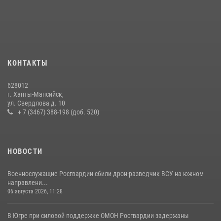
28 июля 2026, 09:15
1
В Югре Росгвардия обеспечила безопасность Всероссийского
форума развития гражданского общества «Добрино»
13 июля 2026, 11:47
2
КОНТАКТЫ
В Югре продолжается патриотическая акция «Каникулы с
Росгвардией»
628012
11 июля 2026, 12:26
7
г. Ханты-Мансийск,
ул. Свердлова д. 10
+ 7 (3467) 388-198 (доб. 520)
НОВОСТИ
Военнослужащие Росгвардии сбили дрон-разведчик ВСУ на южном
направлени...
06 августа 2026, 11:28
В Югре при силовой поддержке ОМОН Росгвардии задержаны