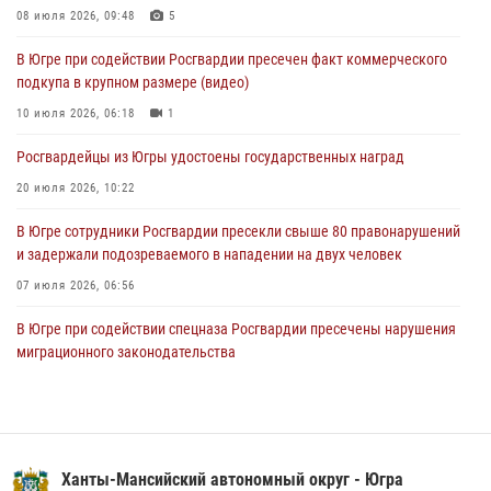
молодёжном образовательном форуме «Территория смыслов»
08 июля 2026, 09:48
5
04 августа 2026, 11:11
2
В Югре при содействии Росгвардии пресечен факт коммерческого
подкупа в крупном размере (видео)
Ключевые события Росгвардии: итоги недели с 27 июля по 2
августа (видео)
10 июля 2026, 06:18
1
04 августа 2026, 09:54
1
Росгвардейцы из Югры удостоены государственных наград
20 июля 2026, 10:22
В Югре сотрудники Росгвардии пресекли свыше 80 правонарушений
и задержали подозреваемого в нападении на двух человек
07 июля 2026, 06:56
В Югре при содействии спецназа Росгвардии пресечены нарушения
миграционного законодательства
14 июля 2026, 09:17
Семейное фото офицера Росгвардии участвует в проекте «Ханты-
Мансийск — город семейного благополучия»
Ханты-Мансийский автономный округ - Югра
08 июля 2026, 09:04