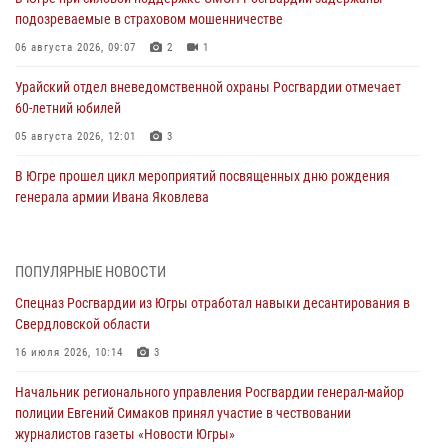
подозреваемые в страховом мошенничестве
06 августа 2026, 09:07
2
1
Урайский отдел вневедомственной охраны Росгвардии отмечает
60-летний юбилей
05 августа 2026, 12:01
3
В Югре прошел цикл мероприятий посвященных дню рождения
генерала армии Ивана Яковлева
05 августа 2026, 11:31
4
В Югре ОМОН Росгвардии оказал содействие ГИБДД в выявлении
ПОПУЛЯРНЫЕ НОВОСТИ
нарушителей ПДД
Спецназ Росгвардии из Югры отработал навыки десантирования в
05 августа 2026, 11:14
Свердловской области
В Югре сотрудники вневедомственной охраны Росгвардии пресекли
16 июля 2026, 10:14
3
более 100 противоправных деяний за прошедшую неделю
Начальник регионального управления Росгвардии генерал-майор
05 августа 2026, 05:56
полиции Евгений Симаков принял участие в чествовании
журналистов газеты «Новости Югры»
Генерал-полковник Юрий Аверин выступил на Всероссийском