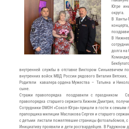
Накануне
Югре ини
округа.
В Ханты-
концерт
поздрави
В Нижнев
сотрудни
долга на
Команди
Бекбулат
внутренней службы в отставке Виктором Синькевичем п
внутренних войск МВД России рядового Виталия Вятских,
Родители кавалера ордена Мужества – Татьяна и Никола
сыне.
Стражи правопорядка поздравили с праздником Све
правопорядка старшего сержанта Хижняк Дмитрия, получив
Сотрудники ОМОН «Сокол-Югра» пришли в гости к семьям 
прапорщика милиции Маслакова Сергея и старшего сержан
с детьми листали пожелтевшие страницы фотоальбомов, с 
Инициативу проявили и дети росгвардейцев. В Радужном 