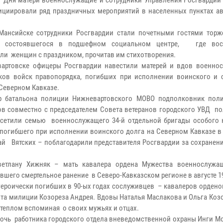
 Дня матери военнослужащие и сотрудники Управления Росгвардии
циировали ряд праздничных мероприятий в населенных пунктах а
Мансийске сотрудники Росгвардии стали почетными гостями торж
а, состоявшегося в подшефном социальном центре, где вос
ли женщин с праздником, прочитав им стихотворения.
артовске офицеры Росгвардии навестили матерей и вдов военно
ков войск правопорядка, погибших при исполнении воинского и 
 Северном Кавказе.
р батальона полиции Нижневартовского МОВО подполковник пол
ов совместно с председателем Совета ветеранов городского УВД п
осетили семью военнослужащего 34-й отдельной бригады особого 
 погибшего при исполнении воинского долга на Северном Кавказе в
й Вятских – поблагодарили представителя Росгвардии за сохранени
тлану Хижняк – мать кавалера ордена Мужества военнослужащ
шего смертельное ранение в Северо-Кавказском регионе в августе 1
героически погибших в 90-ых годах сослуживцев – кавалеров орден
та милиции Козореза Андрея. Вдовы Наталья Маслакова и Ольга Коз
теплом вспоминая о своих мужьях и отцах.
дочь работника городского отдела вневедомственной охраны Инги М