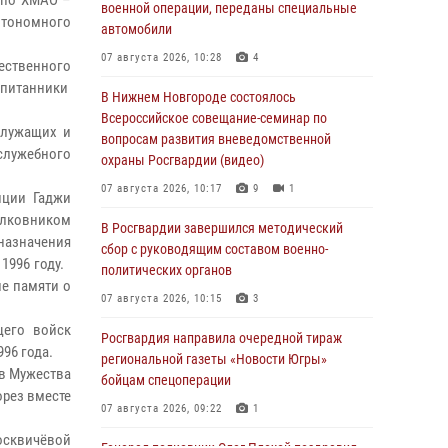
 по ХМАО –
военной операции, переданы специальные
втономного
автомобили
07 августа 2026, 10:28
4
ественного
питанники
В Нижнем Новгороде состоялось
Всероссийское совещание-семинар по
служащих и
вопросам развития вневедомственной
служебного
охраны Росгвардии (видео)
07 августа 2026, 10:17
9
1
иции Гаджи
олковником
В Росгвардии завершился методический
назначения
сбор с руководящим составом военно-
 1996 году.
политических органов
е памяти о
07 августа 2026, 10:15
3
его войск
Росгвардия направила очередной тираж
996 года.
региональной газеты «Новости Югры»
ов Мужества
бойцам спецоперации
орез вместе
07 августа 2026, 09:22
1
осквичёвой