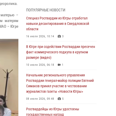
Генерал-полковник Олег Плохой поздравил
деоролика.
специалистов организационно-штатных
ПОПУЛЯРНЫЕ НОВОСТИ
подразделений Росгвардии с
 матерью –
профессиональным праздником
Спецназ Росгвардии из Югры отработал
ем матерям
навыки десантирования в Свердловской
07 августа 2026, 06:02
МАО – Югре
области
Делегация МВД Республики Беларусь
16 июля 2026, 10:14
3
ознакомилась с передовыми методами
работы Росгвардии в Москве (видео)
В Югре при содействии Росгвардии пресечен
факт коммерческого подкупа в крупном
06 августа 2026, 11:29
5
1
размере (видео)
Военнослужащие Росгвардии сбили дрон-
10 июля 2026, 06:18
1
разведчик ВСУ на южном направлении
Начальник регионального управления
06 августа 2026, 11:28
Росгвардии генерал-майор полиции Евгений
Офицеры Росгвардии и ветераны войск
Симаков принял участие в чествовании
правопорядка почтили память генерала
журналистов газеты «Новости Югры»
армии Ивана Кирилловича Яковлева
08 июля 2026, 09:48
5
06 августа 2026, 11:26
6
Росгвардейцы из Югры удостоены
В Югре при силовой поддержке ОМОН
государственных наград