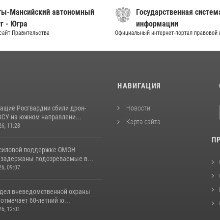
ты-Мансийский автономный
Государственная систем
г - Югра
информации
сайт Правительства
Официальный интернет-портал правовой
И
НАВИГАЦИЯ
ащие Росгвардии сбили дрон-
Новости
ВСУ на южном направлени...
Карта сайта
26, 11:28
П
 силовой поддержке ОМОН
 задержаны подозреваемые в...
26, 09:07
тдел вневедомственной охраны
отмечает 60-летний ю...
26, 12:01