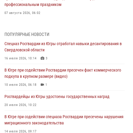
профессиональным праздником
07 августа 2026, 06:02
Делегация МВД Республики Беларусь ознакомилась с передовыми
методами работы Росгвардии в Москве (видео)
ПОПУЛЯРНЫЕ НОВОСТИ
06 августа 2026, 11:29
5
1
Спецназ Росгвардии из Югры отработал навыки десантирования в
Свердловской области
Военнослужащие Росгвардии сбили дрон-разведчик ВСУ на южном
направлении
16 июля 2026, 10:14
3
06 августа 2026, 11:28
В Югре при содействии Росгвардии пресечен факт коммерческого
подкупа в крупном размере (видео)
Офицеры Росгвардии и ветераны войск правопорядка почтили
память генерала армии Ивана Кирилловича Яковлева
10 июля 2026, 06:18
1
06 августа 2026, 11:26
6
Росгвардейцы из Югры удостоены государственных наград
В Югре при силовой поддержке ОМОН Росгвардии задержаны
20 июля 2026, 10:22
подозреваемые в страховом мошенничестве
В Югре при содействии спецназа Росгвардии пресечены нарушения
06 августа 2026, 09:07
2
1
миграционного законодательства
Урайский отдел вневедомственной охраны Росгвардии отмечает
14 июля 2026, 09:17