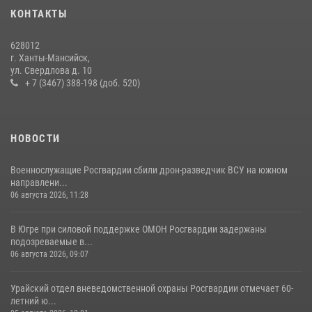
КОНТАКТЫ
В Югре продолжается патриотическая акция «Каникулы с
Росгвардией»
628012
11 июля 2026, 12:26
7
г. Ханты-Мансийск,
ул. Свердлова д. 10
+ 7 (3467) 388-198 (доб. 520)
НОВОСТИ
Военнослужащие Росгвардии сбили дрон-разведчик ВСУ на южном
направлени...
06 августа 2026, 11:28
В Югре при силовой поддержке ОМОН Росгвардии задержаны
подозреваемые в...
06 августа 2026, 09:07
Урайский отдел вневедомственной охраны Росгвардии отмечает 60-
летний ю...