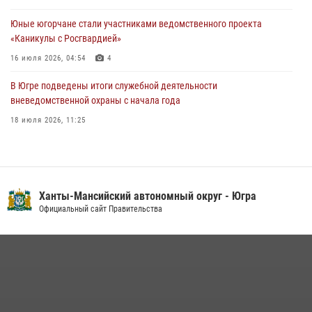
60-летний юбилей
Юные югорчане стали участниками ведомственного проекта
05 августа 2026, 12:01
3
«Каникулы с Росгвардией»
16 июля 2026, 04:54
4
В Югре подведены итоги служебной деятельности
вневедомственной охраны с начала года
18 июля 2026, 11:25
На Урале Росгвардия провела дни открытых дверей и
тематические встречи с молодежью
29 июля 2026, 09:54
12
Ханты-Мансийский автономный округ - Югра
В Югре военнослужащие и сотрудники Росгвардии почтили память
Официальный сайт Правительства
святого равноапостольного князя Владимира
28 июля 2026, 09:15
1
В Югре Росгвардия обеспечила безопасность Всероссийского
форума развития гражданского общества «Добрино»
13 июля 2026, 11:47
2