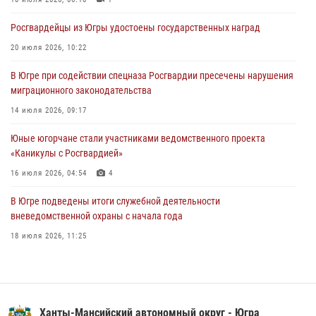
06 августа 2026, 11:26
6
Росгвардейцы из Югры удостоены государственных наград
В Югре при силовой поддержке ОМОН Росгвардии задержаны
20 июля 2026, 10:22
подозреваемые в страховом мошенничестве
В Югре при содействии спецназа Росгвардии пресечены нарушения
06 августа 2026, 09:07
2
1
миграционного законодательства
Урайский отдел вневедомственной охраны Росгвардии отмечает
14 июля 2026, 09:17
60-летний юбилей
Юные югорчане стали участниками ведомственного проекта
05 августа 2026, 12:01
3
«Каникулы с Росгвардией»
16 июля 2026, 04:54
4
В Югре подведены итоги служебной деятельности
вневедомственной охраны с начала года
18 июля 2026, 11:25
На Урале Росгвардия провела дни открытых дверей и
тематические встречи с молодежью
29 июля 2026, 09:54
12
Ханты-Мансийский автономный округ - Югра