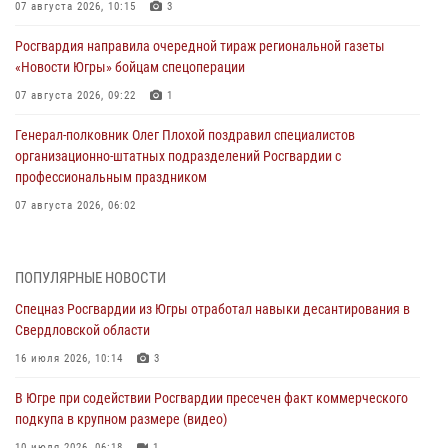
07 августа 2026, 10:15
3
Росгвардия направила очередной тираж региональной газеты
«Новости Югры» бойцам спецоперации
07 августа 2026, 09:22
1
Генерал-полковник Олег Плохой поздравил специалистов
организационно-штатных подразделений Росгвардии с
профессиональным праздником
07 августа 2026, 06:02
Делегация МВД Республики Беларусь ознакомилась с передовыми
методами работы Росгвардии в Москве (видео)
ПОПУЛЯРНЫЕ НОВОСТИ
06 августа 2026, 11:29
5
1
Спецназ Росгвардии из Югры отработал навыки десантирования в
Свердловской области
Военнослужащие Росгвардии сбили дрон-разведчик ВСУ на южном
направлении
16 июля 2026, 10:14
3
06 августа 2026, 11:28
В Югре при содействии Росгвардии пресечен факт коммерческого
подкупа в крупном размере (видео)
Офицеры Росгвардии и ветераны войск правопорядка почтили
память генерала армии Ивана Кирилловича Яковлева
10 июля 2026, 06:18
1