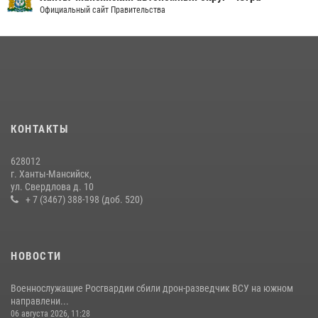
В Югре военнослужащие и сотрудники Росгвардии почтили память
Официальный сайт Правительства
святого равноапостольного князя Владимира
28 июля 2026, 09:15
1
В Югре Росгвардия обеспечила безопасность Всероссийского
форума развития гражданского общества «Добрино»
13 июля 2026, 11:47
2
КОНТАКТЫ
В Югре продолжается патриотическая акция «Каникулы с
Росгвардией»
628012
11 июля 2026, 12:26
7
г. Ханты-Мансийск,
ул. Свердлова д. 10
+ 7 (3467) 388-198 (доб. 520)
НОВОСТИ
Военнослужащие Росгвардии сбили дрон-разведчик ВСУ на южном
направлени...
06 августа 2026, 11:28