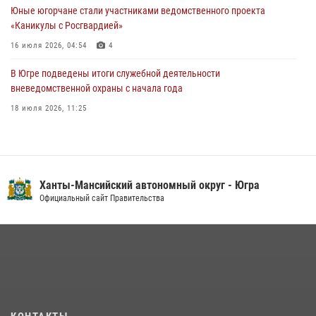
Юные югорчане стали участниками ведомственного проекта
05 августа 2026, 12:01
3
«Каникулы с Росгвардией»
16 июля 2026, 04:54
4
В Югре подведены итоги служебной деятельности
вневедомственной охраны с начала года
18 июля 2026, 11:25
В Югре военнослужащие и сотрудники Росгвардии почтили память
святого равноапостольного князя Владимира
28 июля 2026, 09:15
1
Ханты-Мансийский автономный округ - Югра
На Урале Росгвардия провела дни открытых дверей и
Официальный сайт Правительства
тематические встречи с молодежью
29 июля 2026, 09:54
12
В Югре Росгвардия обеспечила безопасность Всероссийского
форума развития гражданского общества «Добрино»
13 июля 2026, 11:47
2