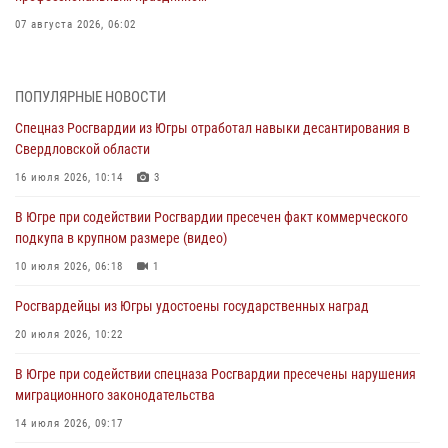
07 августа 2026, 06:02
Делегация МВД Республики Беларусь ознакомилась с передовыми
методами работы Росгвардии в Москве (видео)
ПОПУЛЯРНЫЕ НОВОСТИ
06 августа 2026, 11:29
5
1
Спецназ Росгвардии из Югры отработал навыки десантирования в
Свердловской области
Военнослужащие Росгвардии сбили дрон-разведчик ВСУ на южном
направлении
16 июля 2026, 10:14
3
06 августа 2026, 11:28
В Югре при содействии Росгвардии пресечен факт коммерческого
подкупа в крупном размере (видео)
Офицеры Росгвардии и ветераны войск правопорядка почтили
память генерала армии Ивана Кирилловича Яковлева
10 июля 2026, 06:18
1
06 августа 2026, 11:26
6
Росгвардейцы из Югры удостоены государственных наград
В Югре при силовой поддержке ОМОН Росгвардии задержаны
20 июля 2026, 10:22
подозреваемые в страховом мошенничестве
В Югре при содействии спецназа Росгвардии пресечены нарушения
06 августа 2026, 09:07
2
1
миграционного законодательства
Урайский отдел вневедомственной охраны Росгвардии отмечает
14 июля 2026, 09:17
60-летний юбилей