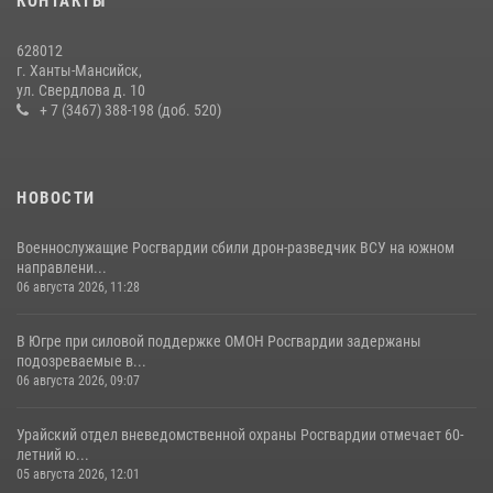
КОНТАКТЫ
В Югре продолжается патриотическая акция «Каникулы с
Росгвардией»
628012
11 июля 2026, 12:26
7
г. Ханты-Мансийск,
ул. Свердлова д. 10
+ 7 (3467) 388-198 (доб. 520)
НОВОСТИ
Военнослужащие Росгвардии сбили дрон-разведчик ВСУ на южном
направлени...
06 августа 2026, 11:28
В Югре при силовой поддержке ОМОН Росгвардии задержаны
подозреваемые в...
06 августа 2026, 09:07
Урайский отдел вневедомственной охраны Росгвардии отмечает 60-
летний ю...
05 августа 2026, 12:01