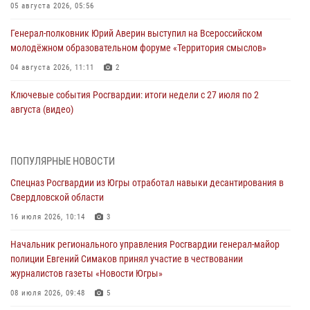
05 августа 2026, 05:56
Генерал-полковник Юрий Аверин выступил на Всероссийском
молодёжном образовательном форуме «Территория смыслов»
04 августа 2026, 11:11
2
Ключевые события Росгвардии: итоги недели с 27 июля по 2
августа (видео)
04 августа 2026, 09:54
1
Сотрудник Росгвардии из Югры спас ребёнка от нападения дикой
ПОПУЛЯРНЫЕ НОВОСТИ
лисы в Алтайском крае
Спецназ Росгвардии из Югры отработал навыки десантирования в
04 августа 2026, 06:17
1
Свердловской области
Росгвардия обеспечила безопасность открытия Всероссийских
16 июля 2026, 10:14
3
соревнований «Школа безопасности» и празднования Дня ВДВ в
Начальник регионального управления Росгвардии генерал-майор
столице Югры
полиции Евгений Симаков принял участие в чествовании
03 августа 2026, 09:21
1
журналистов газеты «Новости Югры»
Росгвардия противодействует БПЛА ВСУ на южном направлении
08 июля 2026, 09:48
5
(видео)