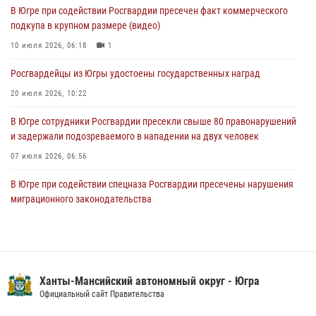
В Югре при содействии Росгвардии пресечен факт коммерческого
03 августа 2026, 05:29
2
подкупа в крупном размере (видео)
«Росгвардия. Вехи истории»: специальные моторизованные части
10 июля 2026, 06:18
1
внутренних войск в послевоенные десятилетия (видео)
Росгвардейцы из Югры удостоены государственных наград
02 августа 2026, 10:59
1
20 июля 2026, 10:22
В Югре сотрудники Росгвардии пресекли свыше 80 правонарушений
и задержали подозреваемого в нападении на двух человек
07 июля 2026, 06:56
В Югре при содействии спецназа Росгвардии пресечены нарушения
миграционного законодательства
14 июля 2026, 09:17
Юные югорчане стали участниками ведомственного проекта
«Каникулы с Росгвардией»
Ханты-Мансийский автономный округ - Югра
16 июля 2026, 04:54
4
Официальный сайт Правительства
Семейное фото офицера Росгвардии участвует в проекте «Ханты-