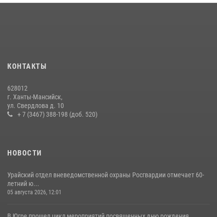
Мансийск — город семейного благополучия»
08 июля 2026, 09:04
В Югре подведены итоги служебной деятельности
вневедомственной охраны с начала года
18 июля 2026, 11:25
КОНТАКТЫ
На Урале Росгвардия провела дни открытых дверей и
628012
тематические встречи с молодежью
г. Ханты-Мансийск,
ул. Свердлова д. 10
29 июля 2026, 09:54
12
+ 7 (3467) 388-198 (доб. 520)
НОВОСТИ
Урайский отдел вневедомственной охраны Росгвардии отмечает 60-
летний ю...
05 августа 2026, 12:01
В Югре прошел цикл мероприятий посвященных дню рождения