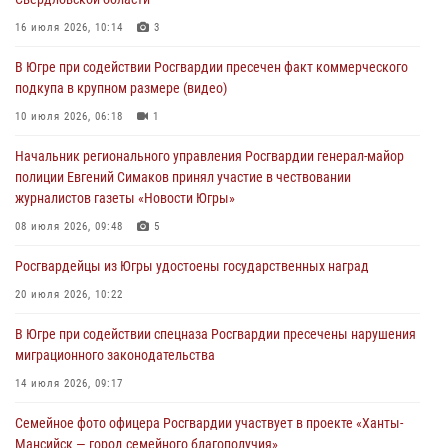
Военнослужащие Росгвардии сбили дрон-разведчик ВСУ на южном
направлении
16 июля 2026, 10:14
3
06 августа 2026, 11:28
В Югре при содействии Росгвардии пресечен факт коммерческого
подкупа в крупном размере (видео)
Офицеры Росгвардии и ветераны войск правопорядка почтили
память генерала армии Ивана Кирилловича Яковлева
10 июля 2026, 06:18
1
06 августа 2026, 11:26
6
Начальник регионального управления Росгвардии генерал-майор
полиции Евгений Симаков принял участие в чествовании
В Югре при силовой поддержке ОМОН Росгвардии задержаны
журналистов газеты «Новости Югры»
подозреваемые в страховом мошенничестве
08 июля 2026, 09:48
5
06 августа 2026, 09:07
2
1
Росгвардейцы из Югры удостоены государственных наград
Урайский отдел вневедомственной охраны Росгвардии отмечает
60-летний юбилей
20 июля 2026, 10:22
05 августа 2026, 12:01
3
В Югре при содействии спецназа Росгвардии пресечены нарушения
миграционного законодательства
14 июля 2026, 09:17
Семейное фото офицера Росгвардии участвует в проекте «Ханты-
Мансийск — город семейного благополучия»