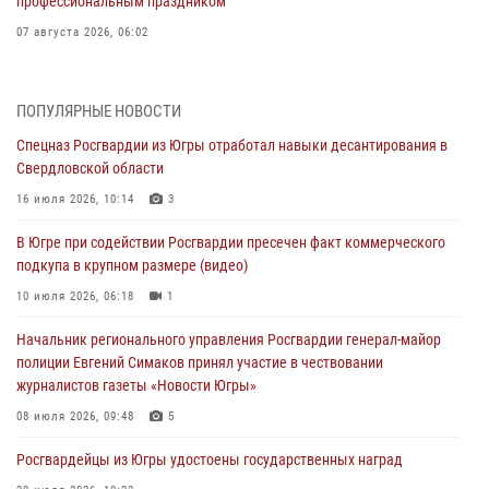
профессиональным праздником
07 августа 2026, 06:02
Делегация МВД Республики Беларусь ознакомилась с передовыми
методами работы Росгвардии в Москве (видео)
ПОПУЛЯРНЫЕ НОВОСТИ
06 августа 2026, 11:29
5
1
Спецназ Росгвардии из Югры отработал навыки десантирования в
Свердловской области
Военнослужащие Росгвардии сбили дрон-разведчик ВСУ на южном
направлении
16 июля 2026, 10:14
3
06 августа 2026, 11:28
В Югре при содействии Росгвардии пресечен факт коммерческого
подкупа в крупном размере (видео)
Офицеры Росгвардии и ветераны войск правопорядка почтили
память генерала армии Ивана Кирилловича Яковлева
10 июля 2026, 06:18
1
06 августа 2026, 11:26
6
Начальник регионального управления Росгвардии генерал-майор
полиции Евгений Симаков принял участие в чествовании
В Югре при силовой поддержке ОМОН Росгвардии задержаны
журналистов газеты «Новости Югры»
подозреваемые в страховом мошенничестве
08 июля 2026, 09:48
5
06 августа 2026, 09:07
2
1
Росгвардейцы из Югры удостоены государственных наград
Урайский отдел вневедомственной охраны Росгвардии отмечает
60-летний юбилей