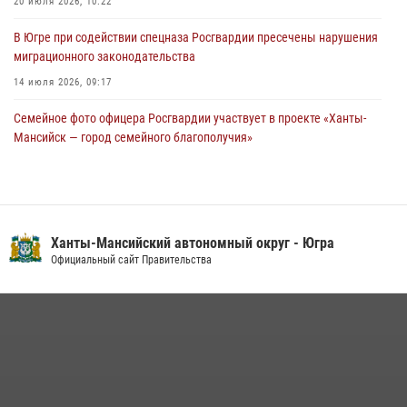
20 июля 2026, 10:22
05 августа 2026, 12:01
3
В Югре при содействии спецназа Росгвардии пресечены нарушения
миграционного законодательства
14 июля 2026, 09:17
Семейное фото офицера Росгвардии участвует в проекте «Ханты-
Мансийск — город семейного благополучия»
08 июля 2026, 09:04
Юные югорчане стали участниками ведомственного проекта
«Каникулы с Росгвардией»
Ханты-Мансийский автономный округ - Югра
16 июля 2026, 04:54
4
Официальный сайт Правительства
В Югре подведены итоги служебной деятельности
вневедомственной охраны с начала года
18 июля 2026, 11:25
На Урале Росгвардия провела дни открытых дверей и
тематические встречи с молодежью
29 июля 2026, 09:54
12