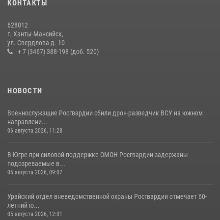
КОНТАКТЫ
В Югре Росгвардия обеспечила безопасность Всероссийского
628012
форума развития гражданского общества «Добрино»
г. Ханты-Мансийск,
ул. Свердлова д. 10
13 июля 2026, 11:47
2
+ 7 (3467) 388-198 (доб. 520)
НОВОСТИ
Военнослужащие Росгвардии сбили дрон-разведчик ВСУ на южном
направлени...
06 августа 2026, 11:28
В Югре при силовой поддержке ОМОН Росгвардии задержаны
подозреваемые в...
06 августа 2026, 09:07
Урайский отдел вневедомственной охраны Росгвардии отмечает 60-
летний ю...
05 августа 2026, 12:01