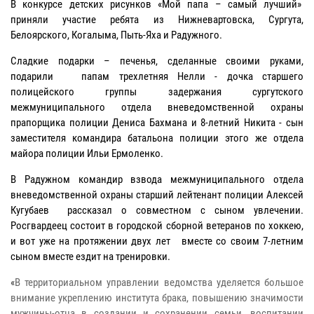
В конкурсе детских рисунков «Мой папа – самый лучший»
приняли участие ребята из Нижневартовска, Сургута,
Белоярского, Когалыма, Пыть-Яха и Радужного.
Сладкие подарки – печенья, сделанные своими руками,
подарили папам трехлетняя Нелли - дочка старшего
полицейского группы задержания сургутского
межмуниципального отдела вневедомственной охраны
прапорщика полиции Дениса Бахмана и 8-летний Никита - сын
заместителя командира батальона полиции этого же отдела
майора полиции Ильи Ермоленко.
В Радужном командир взвода межмуниципального отдела
вневедомственной охраны старший лейтенант полиции Алексей
Кугубаев рассказал о совместном с сыном увлечении.
Росгвардеец состоит в городской сборной ветеранов по хоккею,
и вот уже на протяжении двух лет вместе со своим 7-летним
сыном вместе ездит на тренировки.
«
В территориальном управлении ведомства уделяется большое
внимание у
креплению института брака, повышению значимости
мужчины-отца в создании и сохранении семьи, воспитании