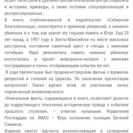
Югре». На встрече в Духовно-просветительском центре собрались
и историки, краеведы, а также потомки спецпереселенцев и
респрессированных.
В книге, опубликованной в издательстве «Сибирская
Благозвонница», повествуется о временах репрессий, о невинно
убиенных и о том, как хранят эту горькую память в Югре. Ещё 25
лет назад, в 1997 году в Ханты-Мансийске на месте массовых
расстрелов, поставили памятный крест и стенды с именами
погибших. Идея увековечить память невинно убиенных
воплотилась в проект мемориала-часовни с именами
пострадавших и панно, отображающим события тех лет.
В ходе презентации был продемонстрирован фильм о временах
репрессий и гонений на Церковь. По окончании презентации
митрополит Павел вручил всем её участникам лично
подписанный экземпляр книги.
«Уникальные факты, содержащиеся в книге, позволяют донести
до подрастающего поколения историческую правду о событиях
прошлого столетия», – отметил начальник Управления
Росгвардии по ХМАО – Югре полковник полиции Евгений
Симаков.
Издание смогут прочесть военнослужащие и сотрудники