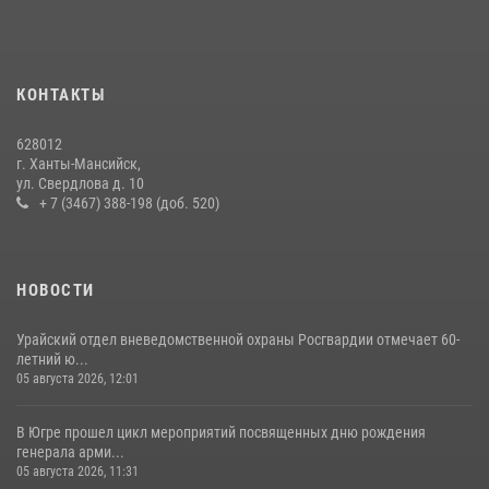
В Югре подведены итоги служебной деятельности
вневедомственной охраны с начала года
18 июля 2026, 11:25
КОНТАКТЫ
На Урале Росгвардия провела дни открытых дверей и
628012
тематические встречи с молодежью
г. Ханты-Мансийск,
ул. Свердлова д. 10
29 июля 2026, 09:54
12
+ 7 (3467) 388-198 (доб. 520)
НОВОСТИ
Урайский отдел вневедомственной охраны Росгвардии отмечает 60-
летний ю...
05 августа 2026, 12:01
В Югре прошел цикл мероприятий посвященных дню рождения
генерала арми...
05 августа 2026, 11:31