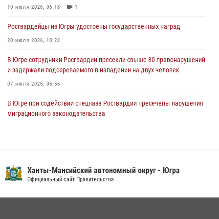
«Росгвардия. Вехи истории»: специальные моторизованные части
10 июля 2026, 06:18
1
внутренних войск в послевоенные десятилетия (видео)
Росгвардейцы из Югры удостоены государственных наград
02 августа 2026, 10:59
1
20 июля 2026, 10:22
В Югре сотрудники Росгвардии пресекли свыше 80 правонарушений
и задержали подозреваемого в нападении на двух человек
07 июля 2026, 06:56
В Югре при содействии спецназа Росгвардии пресечены нарушения
миграционного законодательства
14 июля 2026, 09:17
Юные югорчане стали участниками ведомственного проекта
«Каникулы с Росгвардией»
Ханты-Мансийский автономный округ - Югра
16 июля 2026, 04:54
4
Официальный сайт Правительства
Семейное фото офицера Росгвардии участвует в проекте «Ханты-
Мансийск — город семейного благополучия»
08 июля 2026, 09:04