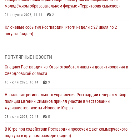
молодёжном образовательном форуме «Территория смыслов»
04 августа 2026, 11:11
2
Ключевые события Росгвардии: итоги недели с 27 июля по 2
августа (видео)
04 августа 2026, 09:54
1
Сотрудник Росгвардии из Югры спас ребёнка от нападения дикой
ПОПУЛЯРНЫЕ НОВОСТИ
лисы в Алтайском крае
Спецназ Росгвардии из Югры отработал навыки десантирования в
04 августа 2026, 06:17
1
Свердловской области
Росгвардия обеспечила безопасность открытия Всероссийских
16 июля 2026, 10:14
3
соревнований «Школа безопасности» и празднования Дня ВДВ в
Начальник регионального управления Росгвардии генерал-майор
столице Югры
полиции Евгений Симаков принял участие в чествовании
03 августа 2026, 09:21
1
журналистов газеты «Новости Югры»
Росгвардия противодействует БПЛА ВСУ на южном направлении
08 июля 2026, 09:48
5
(видео)
В Югре при содействии Росгвардии пресечен факт коммерческого
03 августа 2026, 05:29
2
подкупа в крупном размере (видео)