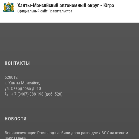
Ханты-Мансийский автономный округ - Югра
08 июля 2026, 09:04
Официальный сайт Правительства
Юные югорчане стали участниками ведомственного проекта
«Каникулы с Росгвардией»
16 июля 2026, 04:54
4
На Урале Росгвардия провела дни открытых дверей и
тематические встречи с молодежью
29 июля 2026, 09:54
12
КОНТАКТЫ
В Югре подведены итоги служебной деятельности
628012
вневедомственной охраны с начала года
г. Ханты-Мансийск,
ул. Свердлова д. 10
18 июля 2026, 11:25
+ 7 (3467) 388-198 (доб. 520)
НОВОСТИ
Военнослужащие Росгвардии сбили дрон-разведчик ВСУ на южном
направлени...