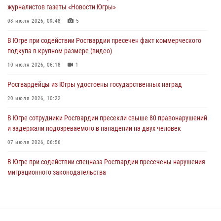
журналистов газеты «Новости Югры»
Генерал-полковник Юрий Аверин выступил на Всероссийском
молодёжном образовательном форуме «Территория смыслов»
08 июля 2026, 09:48
5
04 августа 2026, 11:11
2
В Югре при содействии Росгвардии пресечен факт коммерческого
подкупа в крупном размере (видео)
Ключевые события Росгвардии: итоги недели с 27 июля по 2
августа (видео)
10 июля 2026, 06:18
1
04 августа 2026, 09:54
1
Росгвардейцы из Югры удостоены государственных наград
20 июля 2026, 10:22
В Югре сотрудники Росгвардии пресекли свыше 80 правонарушений
и задержали подозреваемого в нападении на двух человек
07 июля 2026, 06:56
В Югре при содействии спецназа Росгвардии пресечены нарушения
миграционного законодательства
14 июля 2026, 09:17
Семейное фото офицера Росгвардии участвует в проекте «Ханты-
Мансийск — город семейного благополучия»