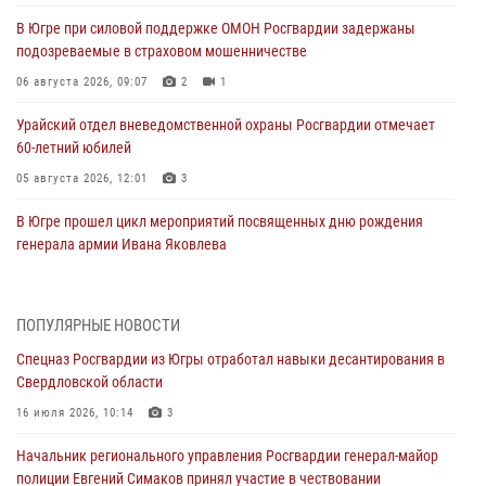
В Югре при силовой поддержке ОМОН Росгвардии задержаны
подозреваемые в страховом мошенничестве
06 августа 2026, 09:07
2
1
Урайский отдел вневедомственной охраны Росгвардии отмечает
60-летний юбилей
05 августа 2026, 12:01
3
В Югре прошел цикл мероприятий посвященных дню рождения
генерала армии Ивана Яковлева
05 августа 2026, 11:31
4
В Югре ОМОН Росгвардии оказал содействие ГИБДД в выявлении
ПОПУЛЯРНЫЕ НОВОСТИ
нарушителей ПДД
Спецназ Росгвардии из Югры отработал навыки десантирования в
05 августа 2026, 11:14
Свердловской области
В Югре сотрудники вневедомственной охраны Росгвардии пресекли
16 июля 2026, 10:14
3
более 100 противоправных деяний за прошедшую неделю
Начальник регионального управления Росгвардии генерал-майор
05 августа 2026, 05:56
полиции Евгений Симаков принял участие в чествовании