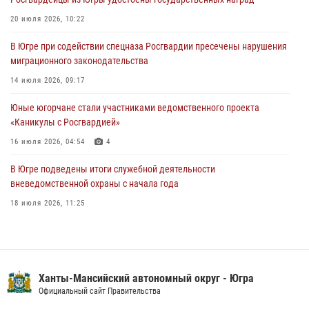
В Югре при силовой поддержке ОМОН Росгвардии задержаны
20 июля 2026, 10:22
подозреваемые в страховом мошенничестве
В Югре при содействии спецназа Росгвардии пресечены нарушения
06 августа 2026, 09:07
2
1
миграционного законодательства
Урайский отдел вневедомственной охраны Росгвардии отмечает
14 июля 2026, 09:17
60-летний юбилей
Юные югорчане стали участниками ведомственного проекта
05 августа 2026, 12:01
3
«Каникулы с Росгвардией»
16 июля 2026, 04:54
4
В Югре подведены итоги служебной деятельности
вневедомственной охраны с начала года
18 июля 2026, 11:25
На Урале Росгвардия провела дни открытых дверей и
тематические встречи с молодежью
29 июля 2026, 09:54
12
Ханты-Мансийский автономный округ - Югра
В Югре военнослужащие и сотрудники Росгвардии почтили память
Официальный сайт Правительства
святого равноапостольного князя Владимира