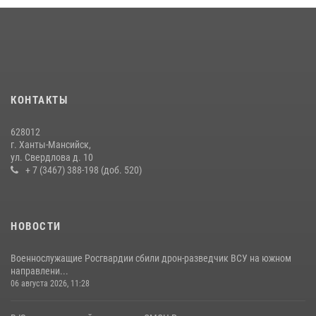
28 июля 2026, 09:15
1
В Югре Росгвардия обеспечила безопасность Всероссийского
форума развития гражданского общества «Добрино»
13 июля 2026, 11:47
2
КОНТАКТЫ
В Югре продолжается патриотическая акция «Каникулы с
Росгвардией»
628012
11 июля 2026, 12:26
7
г. Ханты-Мансийск,
ул. Свердлова д. 10
+ 7 (3467) 388-198 (доб. 520)
НОВОСТИ
Военнослужащие Росгвардии сбили дрон-разведчик ВСУ на южном
направлени...
06 августа 2026, 11:28