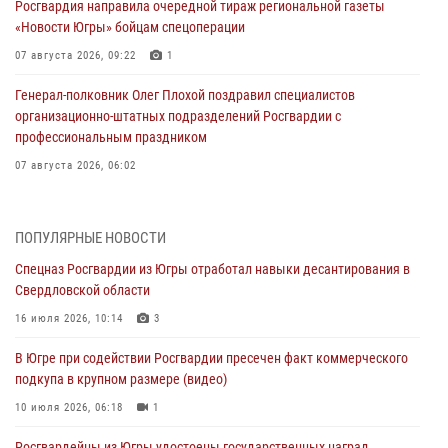
Росгвардия направила очередной тираж региональной газеты
«Новости Югры» бойцам спецоперации
07 августа 2026, 09:22
1
Генерал-полковник Олег Плохой поздравил специалистов
организационно-штатных подразделений Росгвардии с
профессиональным праздником
07 августа 2026, 06:02
Делегация МВД Республики Беларусь ознакомилась с передовыми
методами работы Росгвардии в Москве (видео)
ПОПУЛЯРНЫЕ НОВОСТИ
06 августа 2026, 11:29
5
1
Спецназ Росгвардии из Югры отработал навыки десантирования в
Свердловской области
Военнослужащие Росгвардии сбили дрон-разведчик ВСУ на южном
направлении
16 июля 2026, 10:14
3
06 августа 2026, 11:28
В Югре при содействии Росгвардии пресечен факт коммерческого
подкупа в крупном размере (видео)
Офицеры Росгвардии и ветераны войск правопорядка почтили
память генерала армии Ивана Кирилловича Яковлева
10 июля 2026, 06:18
1
06 августа 2026, 11:26
6
Росгвардейцы из Югры удостоены государственных наград