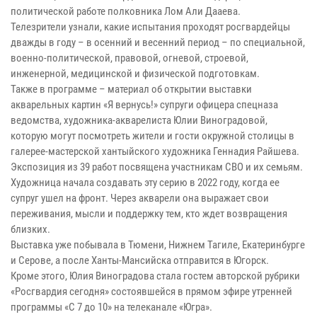
политической работе полковника Лом Али Дааева.
Телезрители узнали, какие испытания проходят росгвардейцы
дважды в году – в осенний и весенний период – по специальной,
военно-политической, правовой, огневой, строевой,
инженерной, медицинской и физической подготовкам.
Также в программе – материал об открытии выставки
акварельных картин «Я вернусь!» супруги офицера спецназа
ведомства, художника-акварелиста Юлии Виноградовой,
которую могут посмотреть жители и гости окружной столицы в
галерее-мастерской хантыйского художника Геннадия Райшева.
Экспозиция из 39 работ посвящена участникам СВО и их семьям.
Художница начала создавать эту серию в 2022 году, когда ее
супруг ушел на фронт. Через акварели она выражает свои
переживания, мысли и поддержку тем, кто ждет возвращения
близких.
Выставка уже побывала в Тюмени, Нижнем Тагиле, Екатеринбурге
и Серове, а после Ханты-Мансийска отправится в Югорск.
Кроме этого, Юлия Виноградова стала гостем авторской рубрики
«Росгвардия сегодня» состоявшейся в прямом эфире утренней
программы «С 7 до 10» на телеканале «Югра».