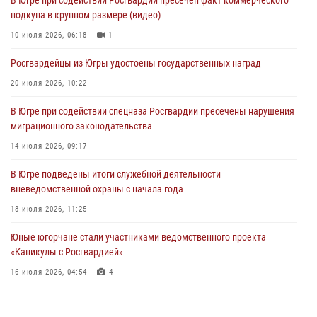
В Югре при содействии Росгвардии пресечен факт коммерческого
подкупа в крупном размере (видео)
Офицеры Росгвардии и ветераны войск правопорядка почтили
память генерала армии Ивана Кирилловича Яковлева
10 июля 2026, 06:18
1
06 августа 2026, 11:26
6
Росгвардейцы из Югры удостоены государственных наград
В Югре при силовой поддержке ОМОН Росгвардии задержаны
20 июля 2026, 10:22
подозреваемые в страховом мошенничестве
В Югре при содействии спецназа Росгвардии пресечены нарушения
06 августа 2026, 09:07
2
1
миграционного законодательства
Урайский отдел вневедомственной охраны Росгвардии отмечает
14 июля 2026, 09:17
60-летний юбилей
В Югре подведены итоги служебной деятельности
05 августа 2026, 12:01
3
вневедомственной охраны с начала года
18 июля 2026, 11:25
Юные югорчане стали участниками ведомственного проекта
«Каникулы с Росгвардией»
16 июля 2026, 04:54
4
На Урале Росгвардия провела дни открытых дверей и
тематические встречи с молодежью