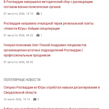
В Росгвардии завершился методический сбор с руководящим
составом военно-политических органов
07 августа 2026, 10:15
3
Росгвардия направила очередной тираж региональной газеты
«Новости Югры» бойцам спецоперации
07 августа 2026, 09:22
1
Генерал-полковник Олег Плохой поздравил специалистов
организационно-штатных подразделений Росгвардии с
профессиональным праздником
07 августа 2026, 06:02
Делегация МВД Республики Беларусь ознакомилась с передовыми
методами работы Росгвардии в Москве (видео)
ПОПУЛЯРНЫЕ НОВОСТИ
06 августа 2026, 11:29
5
1
Спецназ Росгвардии из Югры отработал навыки десантирования в
Свердловской области
Военнослужащие Росгвардии сбили дрон-разведчик ВСУ на южном
направлении
16 июля 2026, 10:14
3
06 августа 2026, 11:28