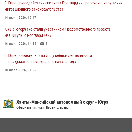
В Югре при содействии спецназа Росгвардии пресечены нарушения
06 августа 2026, 09:07
2
1
миграционного законодательства
Урайский отдел вневедомственной охраны Росгвардии отмечает
14 июля 2026, 09:17
60-летний юбилей
Юные югорчане стали участниками ведомственного проекта
05 августа 2026, 12:01
3
«Каникулы с Росгвардией»
16 июля 2026, 04:54
4
В Югре подведены итоги служебной деятельности
вневедомственной охраны с начала года
18 июля 2026, 11:25
На Урале Росгвардия провела дни открытых дверей и
тематические встречи с молодежью
29 июля 2026, 09:54
12
Ханты-Мансийский автономный округ - Югра
В Югре военнослужащие и сотрудники Росгвардии почтили память
Официальный сайт Правительства
святого равноапостольного князя Владимира
28 июля 2026, 09:15
1