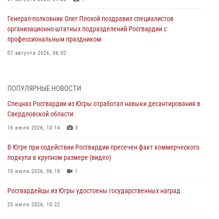
Генерал-полковник Олег Плохой поздравил специалистов
организационно-штатных подразделений Росгвардии с
профессиональным праздником
07 августа 2026, 06:02
Делегация МВД Республики Беларусь ознакомилась с передовыми
методами работы Росгвардии в Москве (видео)
ПОПУЛЯРНЫЕ НОВОСТИ
06 августа 2026, 11:29
5
1
Спецназ Росгвардии из Югры отработал навыки десантирования в
Свердловской области
Военнослужащие Росгвардии сбили дрон-разведчик ВСУ на южном
направлении
16 июля 2026, 10:14
3
06 августа 2026, 11:28
В Югре при содействии Росгвардии пресечен факт коммерческого
подкупа в крупном размере (видео)
Офицеры Росгвардии и ветераны войск правопорядка почтили
память генерала армии Ивана Кирилловича Яковлева
10 июля 2026, 06:18
1
06 августа 2026, 11:26
6
Росгвардейцы из Югры удостоены государственных наград
В Югре при силовой поддержке ОМОН Росгвардии задержаны
20 июля 2026, 10:22
подозреваемые в страховом мошенничестве