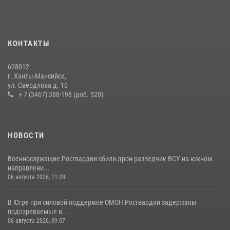
В Югре Росгвардия обеспечила безопасность Всероссийского
форума развития гражданского общества «Добрино»
13 июля 2026, 11:47
2
КОНТАКТЫ
В Югре продолжается патриотическая акция «Каникулы с
Росгвардией»
628012
11 июля 2026, 12:26
7
г. Ханты-Мансийск,
ул. Свердлова д. 10
+ 7 (3467) 388-198 (доб. 520)
НОВОСТИ
Военнослужащие Росгвардии сбили дрон-разведчик ВСУ на южном
направлени...
06 августа 2026, 11:28
В Югре при силовой поддержке ОМОН Росгвардии задержаны
подозреваемые в...
06 августа 2026, 09:07