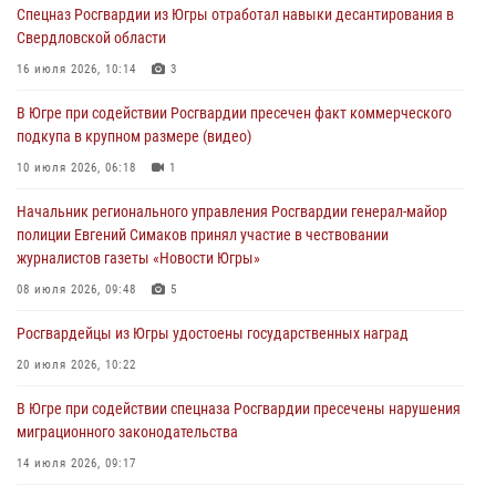
Спецназ Росгвардии из Югры отработал навыки десантирования в
Свердловской области
Военнослужащие Росгвардии сбили дрон-разведчик ВСУ на южном
направлении
16 июля 2026, 10:14
3
06 августа 2026, 11:28
В Югре при содействии Росгвардии пресечен факт коммерческого
подкупа в крупном размере (видео)
Офицеры Росгвардии и ветераны войск правопорядка почтили
память генерала армии Ивана Кирилловича Яковлева
10 июля 2026, 06:18
1
06 августа 2026, 11:26
6
Начальник регионального управления Росгвардии генерал-майор
полиции Евгений Симаков принял участие в чествовании
В Югре при силовой поддержке ОМОН Росгвардии задержаны
журналистов газеты «Новости Югры»
подозреваемые в страховом мошенничестве
08 июля 2026, 09:48
5
06 августа 2026, 09:07
2
1
Росгвардейцы из Югры удостоены государственных наград
Урайский отдел вневедомственной охраны Росгвардии отмечает
60-летний юбилей
20 июля 2026, 10:22
05 августа 2026, 12:01
3
В Югре при содействии спецназа Росгвардии пресечены нарушения
миграционного законодательства
14 июля 2026, 09:17