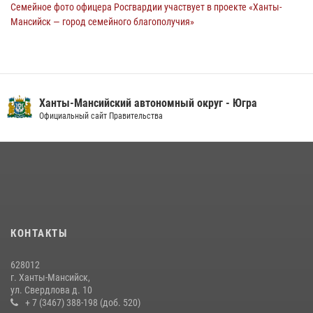
Семейное фото офицера Росгвардии участвует в проекте «Ханты-
Мансийск — город семейного благополучия»
08 июля 2026, 09:04
Юные югорчане стали участниками ведомственного проекта
«Каникулы с Росгвардией»
Ханты-Мансийский автономный округ - Югра
16 июля 2026, 04:54
4
Официальный сайт Правительства
В Югре подведены итоги служебной деятельности
вневедомственной охраны с начала года
18 июля 2026, 11:25
На Урале Росгвардия провела дни открытых дверей и
тематические встречи с молодежью
29 июля 2026, 09:54
12
КОНТАКТЫ
В Югре военнослужащие и сотрудники Росгвардии почтили память
628012
святого равноапостольного князя Владимира
г. Ханты-Мансийск,
ул. Свердлова д. 10
28 июля 2026, 09:15
1
+ 7 (3467) 388-198 (доб. 520)