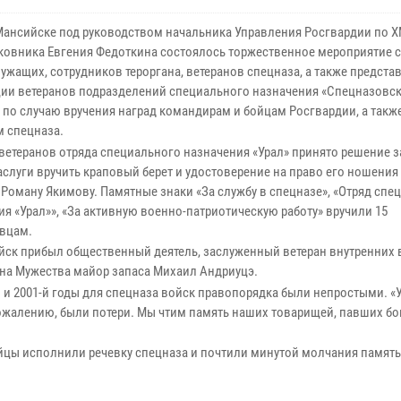
Мансийске под руководством начальника Управления Росгвардии по 
ковника Евгения Федоткина состоялось торжественное мероприятие с
ужащих, сотрудников тероргана, ветеранов спецназа, а также предста
ии ветеранов подразделений специального назначения «Спецназовс
» по случаю вручения наград командирам и бойцам Росгвардии, а такж
м спецназа.
ветеранов отряда специального назначения «Урал» принято решение з
аслуги вручить краповый берет и удостоверение на право его ношения
 Роману Якимову. Памятные знаки «За службу в спецназе», «Отряд спе
я «Урал»», «За активную военно-патриотическую работу» вручили 15
овцам.
ск прибыл общественный деятель, заслуженный ветеран внутренних 
ена Мужества майор запаса Михаил Андриуцэ.
й и 2001-й годы для спецназа войск правопорядка были непростыми. «
ожалению, были потери. Мы чтим память наших товарищей, павших бою
йцы исполнили речевку спецназа и почтили минутой молчания памят