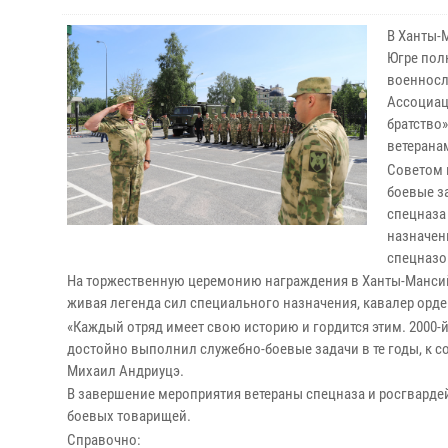
В Ханты-
Югре пол
военносл
Ассоциац
братство
ветерана
Советом 
боевые з
спецназа
назначени
спецназ
На торжественную церемонию награждения в Ханты-Мансий
живая легенда сил специального назначения, кавалер орд
«Каждый отряд имеет свою историю и гордится этим. 2000-
достойно выполнил служебно-боевые задачи в те годы, к с
Михаил Андриуцэ.
В завершение мероприятия ветераны спецназа и росгварде
боевых товарищей.
Справочно: