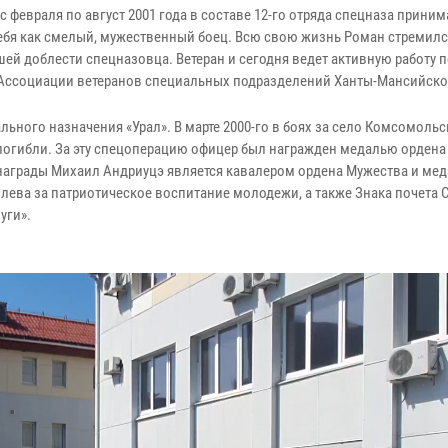
февраля по август 2001 года в составе 12-го отряда спецназа приним
ебя как смелый, мужественный боец. Всю свою жизнь Роман стремилс
ей доблести спецназовца. Ветеран и сегодня ведет активную работу 
 Ассоциации ветеранов специальных подразделений Ханты-Мансийско
ьного назначения «Урал». В марте 2000-го в боях за село Комсомольс
погибли. За эту спецоперацию офицер был награжден медалью ордена
й награды Михаил Андриуцэ является кавалером ордена Мужества и мед
влева за патриотическое воспитание молодежи, а также Знака почета 
уги».