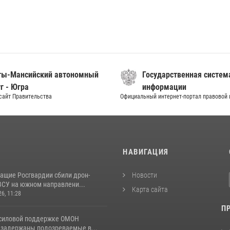
ты-Мансийский автономный
Государственная систем
г - Югра
информации
сайт Правительства
Официальный интернет-портал правовой
И
НАВИГАЦИЯ
ащие Росгвардии сбили дрон-
Новости
ВСУ на южном направлени...
Карта сайта
26, 11:28
П
 силовой поддержке ОМОН
 задержаны подозреваемые в...