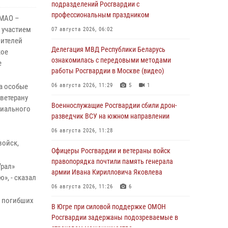
подразделений Росгвардии с
профессиональным праздником
ХМАО –
 участием
07 августа 2026, 06:02
вителей
Делегация МВД Республики Беларусь
кое
ознакомилась с передовыми методами
е
работы Росгвардии в Москве (видео)
а особые
06 августа 2026, 11:29
5
1
 ветерану
Военнослужащие Росгвардии сбили дрон-
циального
разведчик ВСУ на южном направлении
06 августа 2026, 11:28
войск,
Офицеры Росгвардии и ветераны войск
правопорядка почтили память генерала
Урал»
армии Ивана Кирилловича Яковлева
», - сказал
06 августа 2026, 11:26
6
ь погибших
В Югре при силовой поддержке ОМОН
Росгвардии задержаны подозреваемые в