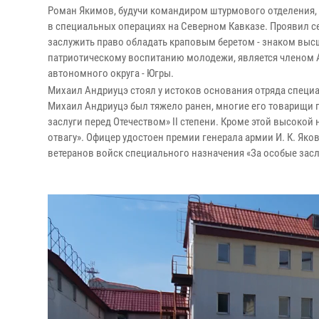
Роман Якимов, будучи командиром штурмового отделения, с 
в специальных операциях на Северном Кавказе. Проявил с
заслужить право обладать краповым беретом - знаком высш
патриотическому воспитанию молодежи, является членом
автономного округа - Югры.
Михаил Андриуцэ стоял у истоков основания отряда специал
Михаил Андриуцэ был тяжело ранен, многие его товарищи 
заслуги перед Отечеством» II степени. Кроме этой высоко
отвагу». Офицер удостоен премии генерала армии И. К. Яко
ветеранов войск специального назначения «За особые засл