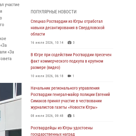
страховом мошенничестве
ал участие
06 августа 2026, 09:07
2
1
я
ПОПУЛЯРНЫЕ НОВОСТИ
по
Урайский отдел вневедомственной охраны
Спецназ Росгвардии из Югры отработал
го
Росгвардии отмечает 60-летний юбилей
навыки десантирования в Свердловской
области
05 августа 2026, 12:01
3
кое
16 июля 2026, 10:14
3
 «За
В Югре прошел цикл мероприятий
али «За
посвященных дню рождения генерала армии
В Югре при содействии Росгвардии пресечен
Совета
Ивана Яковлева
факт коммерческого подкупа в крупном
размере (видео)
05 августа 2026, 11:31
4
10 июля 2026, 06:18
1
В Югре ОМОН Росгвардии оказал содействие
ГИБДД в выявлении нарушителей ПДД
Начальник регионального управления
Росгвардии генерал-майор полиции Евгений
05 августа 2026, 11:14
Симаков принял участие в чествовании
журналистов газеты «Новости Югры»
В Югре сотрудники вневедомственной
охраны Росгвардии пресекли более 100
08 июля 2026, 09:48
5
противоправных деяний за прошедшую
неделю
Росгвардейцы из Югры удостоены
государственных наград
05 августа 2026, 05:56