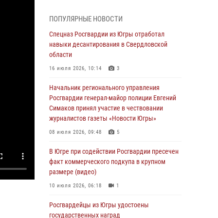
смыслов»
04 августа 2026, 11:11
2
ПОПУЛЯРНЫЕ НОВОСТИ
Ключевые события Росгвардии: итоги
Спецназ Росгвардии из Югры отработал
недели с 27 июля по 2 августа (видео)
навыки десантирования в Свердловской
области
04 августа 2026, 09:54
1
16 июля 2026, 10:14
3
Сотрудник Росгвардии из Югры спас ребёнка
от нападения дикой лисы в Алтайском крае
Начальник регионального управления
Росгвардии генерал-майор полиции Евгений
04 августа 2026, 06:17
1
Симаков принял участие в чествовании
журналистов газеты «Новости Югры»
Росгвардия обеспечила безопасность
открытия Всероссийских соревнований
08 июля 2026, 09:48
5
«Школа безопасности» и празднования Дня
ВДВ в столице Югры
В Югре при содействии Росгвардии пресечен
факт коммерческого подкупа в крупном
03 августа 2026, 09:21
1
размере (видео)
Росгвардия противодействует БПЛА ВСУ на
10 июля 2026, 06:18
1
южном направлении (видео)
Росгвардейцы из Югры удостоены
03 августа 2026, 05:29
2
государственных наград