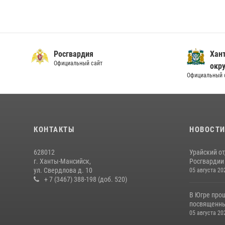
Росгвардия
Хан
Официальный сайт
окру
Официальный 
КОНТАКТЫ
НОВОСТ
628012
Урайский о
г. Ханты-Мансийск,
Росгвардии 
ул. Свердлова д. 10
05 августа 20
+ 7 (3467) 388-198 (доб. 520)
В Югре про
посвященны
05 августа 20