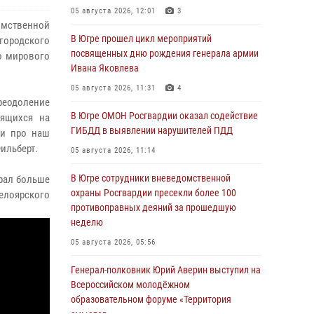
05 августа 2026, 12:01
3
омственной
В Югре прошел цикл мероприятий
ородского
посвященных дню рождения генерала армии
о мирового
Ивана Яковлева
05 августа 2026, 11:31
4
реодоление
В Югре ОМОН Росгвардии оказал содействие
дящихся на
ГИБДД в выявлении нарушителей ПДД
ли про наш
ильберт.
05 августа 2026, 11:14
В Югре сотрудники вневедомственной
брал
больше
охраны Росгвардии пресекли более 100
лоярского
противоправных деяний за прошедшую
неделю
05 августа 2026, 05:56
Генерал-полковник Юрий Аверин выступил на
Всероссийском молодёжном
образовательном форуме «Территория