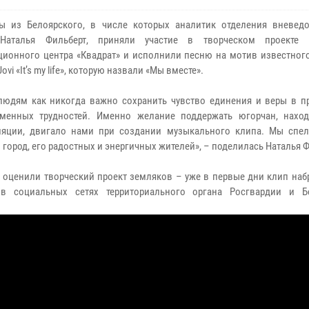
ы из Белоярского, в числе которых аналитик отделения вневед
Наталья Фильберт, приняли участие в творческом проекте г
ионного центра «Квадрат» и исполнили песню на мотив известног
Jovi «It’s my life», которую назвали «Мы вместе».
людям как никогда важно сохранить чувство единения и веры в п
еменных трудностей. Именно желание поддержать югорчан, нахо
ляции, двигало нами при создании музыкального клипа. Мы спе
город, его радостных и энергичных жителей», – поделилась Наталья Ф
 оценили творческий проект земляков – уже в первые дни клип на
 социальных сетях территориального органа Росгвардии и Бе