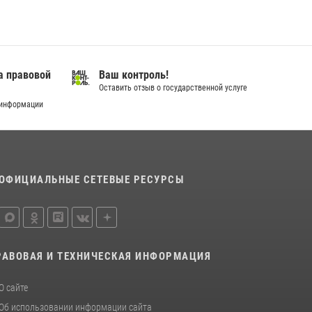
город семейного благополучия»
08 июля 2026, 09:04
В Югре подведены итоги служебной
деятельности вневедомственной охраны с
а правовой
Ваш контроль!
начала года
Оставить отзыв о государственной услуге
18 июля 2026, 11:25
 информации
На Урале Росгвардия провела дни открытых
дверей и тематические встречи с молодежью
29 июля 2026, 09:54
12
ОФИЦИАЛЬНЫЕ СЕТЕВЫЕ РЕСУРСЫ
РАВОВАЯ И ТЕХНИЧЕСКАЯ ИНФОРМАЦИЯ
О сайте
Об использовании информации сайта