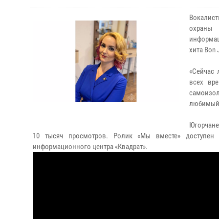
Вокалист
охраны 
информац
хита Bon 
«Сейчас 
всех вр
самоизо
любимый 
Югорчане
10 тысяч
просмотров. Ролик «Мы вместе» доступен в
информационного центра «Квадрат».