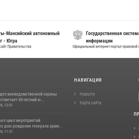
ты-Мансийский автономный
Государственная систем
г - Югра
информации
сайт Правительства
Официальный интернет-портал правовой
И
НАВИГАЦИЯ
тдел вневедомственной охраны
Новости
отмечает 60-летний ю...
Карта сайта
26, 12:01
П
шел цикл мероприятий
х дню рождения генерала арми...
26, 11:31