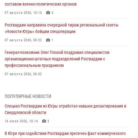
составом военно-политических органов
07 августа 2026, 10:15
3
Росгвардия направила очередной тираж региональной газеты
«Новости Югры» бойцам спецоперации
07 августа 2026, 09:22
1
Генерал-полковник Олег Плохой поздравил специалистов
организационно-штатных подразделений Росгвардии с
профессиональным праздником
07 августа 2026, 06:02
Делегация МВД Республики Беларусь ознакомилась с передовыми
методами работы Росгвардии в Москве (видео)
ПОПУЛЯРНЫЕ НОВОСТИ
06 августа 2026, 11:29
5
1
Спецназ Росгвардии из Югры отработал навыки десантирования в
Свердловской области
Военнослужащие Росгвардии сбили дрон-разведчик ВСУ на южном
направлении
16 июля 2026, 10:14
3
06 августа 2026, 11:28
В Югре при содействии Росгвардии пресечен факт коммерческого