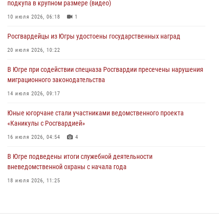
подкупа в крупном размере (видео)
Офицеры Росгвардии и ветераны войск правопорядка почтили
память генерала армии Ивана Кирилловича Яковлева
10 июля 2026, 06:18
1
06 августа 2026, 11:26
6
Росгвардейцы из Югры удостоены государственных наград
В Югре при силовой поддержке ОМОН Росгвардии задержаны
20 июля 2026, 10:22
подозреваемые в страховом мошенничестве
В Югре при содействии спецназа Росгвардии пресечены нарушения
06 августа 2026, 09:07
2
1
миграционного законодательства
Урайский отдел вневедомственной охраны Росгвардии отмечает
14 июля 2026, 09:17
60-летний юбилей
Юные югорчане стали участниками ведомственного проекта
05 августа 2026, 12:01
3
«Каникулы с Росгвардией»
16 июля 2026, 04:54
4
В Югре подведены итоги служебной деятельности
вневедомственной охраны с начала года
18 июля 2026, 11:25
В Югре военнослужащие и сотрудники Росгвардии почтили память
святого равноапостольного князя Владимира