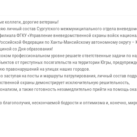
е коллеги, дорогие ветераны!
яю личный состав Сургутского межмуниципального отдела вневедом
 филиала ФГКУ «Управление вневедомственной охраны войск национ
Российской Федерации по Ханты-Мансийскому автономному округу – Ю
щиной со Дня образования!
соком профессиональном уровне решаете ответственные задачи по н
бъектов от преступных посягательств на территории Югры, предупреж
ию правонарушений на улицах наших городов.
о заступая на посты и маршруты патрулирования, личный состав под
ственной охраны демонстрирует исключительную решительность,
онализм, а также готовность незамедлительно прийти на помощь ок
 благополучия, нескончаемой бодрости и оптимизма и, конечно, мир