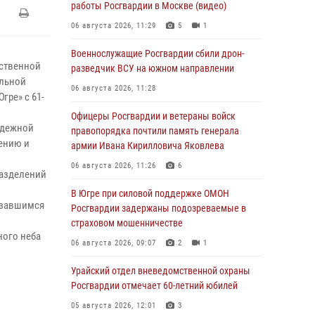
работы Росгвардии в Москве (видео)
06 августа 2026, 11:29
5
1
Военнослужащие Росгвардии сбили дрон-
ственной
разведчик ВСУ на южном направлении
альной
06 августа 2026, 11:28
гре» с 61-
Офицеры Росгвардии и ветераны войск
адежной
правопорядка почтили память генерала
дению и
армии Ивана Кирилловича Яковлева
06 августа 2026, 11:26
6
разделений
В Югре при силовой поддержке ОМОН
азавшимся
Росгвардии задержаны подозреваемые в
страховом мошенничестве
ного неба
06 августа 2026, 09:07
2
1
Урайский отдел вневедомственной охраны
Росгвардии отмечает 60-летний юбилей
05 августа 2026, 12:01
3