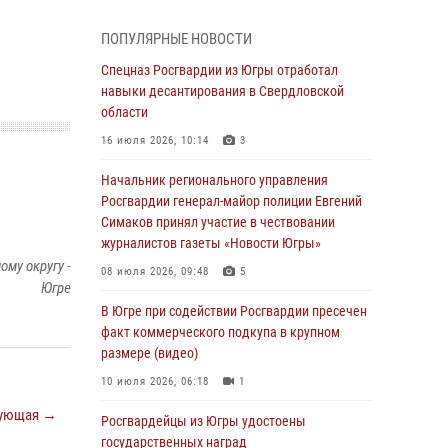
В Югре прошел цикл мероприятий
ПОПУЛЯРНЫЕ НОВОСТИ
посвященных дню рождения генерала армии
Ивана Яковлева
Спецназ Росгвардии из Югры отработал
навыки десантирования в Свердловской
05 августа 2026, 11:31
4
области
В Югре ОМОН Росгвардии оказал содействие
16 июля 2026, 10:14
3
ГИБДД в выявлении нарушителей ПДД
Начальник регионального управления
05 августа 2026, 11:14
Росгвардии генерал-майор полиции Евгений
Симаков принял участие в чествовании
В Югре сотрудники вневедомственной
журналистов газеты «Новости Югры»
охраны Росгвардии пресекли более 100
му округу -
противоправных деяний за прошедшую
08 июля 2026, 09:48
5
Югре
неделю
В Югре при содействии Росгвардии пресечен
05 августа 2026, 05:56
факт коммерческого подкупа в крупном
размере (видео)
Генерал-полковник Юрий Аверин выступил на
Всероссийском молодёжном
10 июля 2026, 06:18
1
образовательном форуме «Территория
ующая →
смыслов»
Росгвардейцы из Югры удостоены
государственных наград
04 августа 2026, 11:11
2