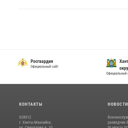
Росгвардия
Хан
Официальный сайт
окру
Официальный 
КОНТАКТЫ
НОВОСТ
628012
Военнослуж
г. Ханты-Мансийск,
разведчик 
ул. Свердлова д. 10
06 августа 20