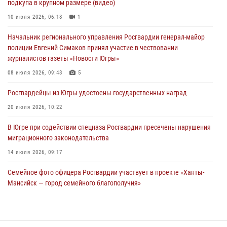
подкупа в крупном размере (видео)
Офицеры Росгвардии и ветераны войск правопорядка почтили
память генерала армии Ивана Кирилловича Яковлева
10 июля 2026, 06:18
1
06 августа 2026, 11:26
6
Начальник регионального управления Росгвардии генерал-майор
полиции Евгений Симаков принял участие в чествовании
В Югре при силовой поддержке ОМОН Росгвардии задержаны
журналистов газеты «Новости Югры»
подозреваемые в страховом мошенничестве
08 июля 2026, 09:48
5
06 августа 2026, 09:07
2
1
Росгвардейцы из Югры удостоены государственных наград
Урайский отдел вневедомственной охраны Росгвардии отмечает
60-летний юбилей
20 июля 2026, 10:22
05 августа 2026, 12:01
3
В Югре при содействии спецназа Росгвардии пресечены нарушения
миграционного законодательства
14 июля 2026, 09:17
Семейное фото офицера Росгвардии участвует в проекте «Ханты-
Мансийск — город семейного благополучия»
08 июля 2026, 09:04
Юные югорчане стали участниками ведомственного проекта