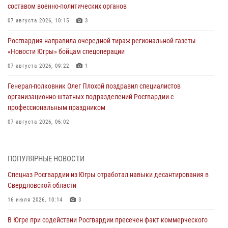
составом военно-политических органов
07 августа 2026, 10:15
3
Росгвардия направила очередной тираж региональной газеты
«Новости Югры» бойцам спецоперации
07 августа 2026, 09:22
1
Генерал-полковник Олег Плохой поздравил специалистов
организационно-штатных подразделений Росгвардии с
профессиональным праздником
07 августа 2026, 06:02
Делегация МВД Республики Беларусь ознакомилась с передовыми
методами работы Росгвардии в Москве (видео)
ПОПУЛЯРНЫЕ НОВОСТИ
06 августа 2026, 11:29
5
1
Спецназ Росгвардии из Югры отработал навыки десантирования в
Свердловской области
Военнослужащие Росгвардии сбили дрон-разведчик ВСУ на южном
направлении
16 июля 2026, 10:14
3
06 августа 2026, 11:28
В Югре при содействии Росгвардии пресечен факт коммерческого