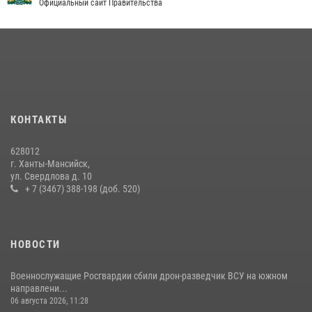
В Югре военнослужащие и сотрудники Росгвардии почтили память
Официальный сайт Правительства
святого равноапостольного князя Владимира
28 июля 2026, 09:15
1
В Югре Росгвардия обеспечила безопасность Всероссийского
форума развития гражданского общества «Добрино»
13 июля 2026, 11:47
2
КОНТАКТЫ
В Югре продолжается патриотическая акция «Каникулы с
Росгвардией»
628012
11 июля 2026, 12:26
7
г. Ханты-Мансийск,
ул. Свердлова д. 10
+ 7 (3467) 388-198 (доб. 520)
НОВОСТИ
Военнослужащие Росгвардии сбили дрон-разведчик ВСУ на южном
направлени...
06 августа 2026, 11:28