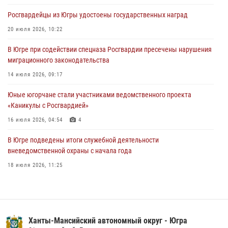
06 августа 2026, 11:26
6
Росгвардейцы из Югры удостоены государственных наград
В Югре при силовой поддержке ОМОН Росгвардии задержаны
20 июля 2026, 10:22
подозреваемые в страховом мошенничестве
В Югре при содействии спецназа Росгвардии пресечены нарушения
06 августа 2026, 09:07
2
1
миграционного законодательства
Урайский отдел вневедомственной охраны Росгвардии отмечает
14 июля 2026, 09:17
60-летний юбилей
Юные югорчане стали участниками ведомственного проекта
05 августа 2026, 12:01
3
«Каникулы с Росгвардией»
16 июля 2026, 04:54
4
В Югре подведены итоги служебной деятельности
вневедомственной охраны с начала года
18 июля 2026, 11:25
На Урале Росгвардия провела дни открытых дверей и
тематические встречи с молодежью
29 июля 2026, 09:54
12
Ханты-Мансийский автономный округ - Югра