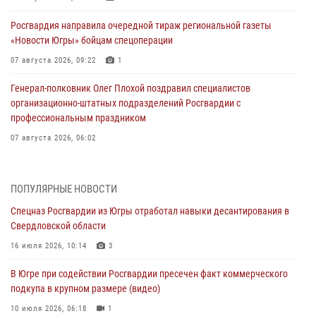
Росгвардия направила очередной тираж региональной газеты
«Новости Югры» бойцам спецоперации
07 августа 2026, 09:22
1
Генерал-полковник Олег Плохой поздравил специалистов
организационно-штатных подразделений Росгвардии с
профессиональным праздником
07 августа 2026, 06:02
Делегация МВД Республики Беларусь ознакомилась с передовыми
методами работы Росгвардии в Москве (видео)
ПОПУЛЯРНЫЕ НОВОСТИ
06 августа 2026, 11:29
5
1
Спецназ Росгвардии из Югры отработал навыки десантирования в
Свердловской области
Военнослужащие Росгвардии сбили дрон-разведчик ВСУ на южном
направлении
16 июля 2026, 10:14
3
06 августа 2026, 11:28
В Югре при содействии Росгвардии пресечен факт коммерческого
подкупа в крупном размере (видео)
Офицеры Росгвардии и ветераны войск правопорядка почтили
память генерала армии Ивана Кирилловича Яковлева
10 июля 2026, 06:18
1