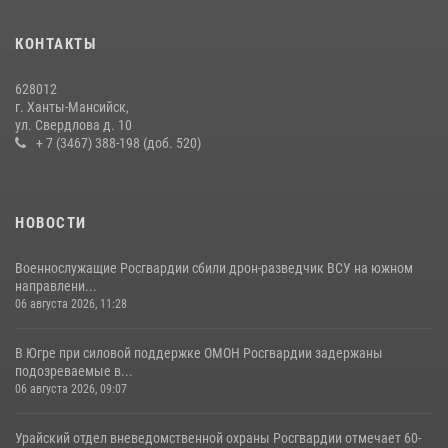
13 июля 2026, 11:47
2
КОНТАКТЫ
В Югре продолжается патриотическая акция «Каникулы с
Росгвардией»
628012
11 июля 2026, 12:26
7
г. Ханты-Мансийск,
ул. Свердлова д. 10
+ 7 (3467) 388-198 (доб. 520)
НОВОСТИ
Военнослужащие Росгвардии сбили дрон-разведчик ВСУ на южном
направлени...
06 августа 2026, 11:28
В Югре при силовой поддержке ОМОН Росгвардии задержаны
подозреваемые в...
06 августа 2026, 09:07
Урайский отдел вневедомственной охраны Росгвардии отмечает 60-