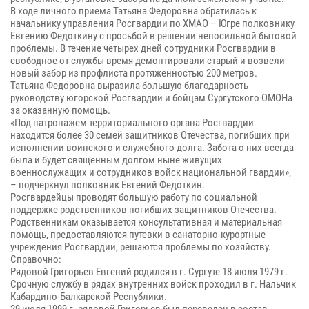
В ходе личного приема Татьяна Федоровна обратилась к
начальнику управления Росгвардии по ХМАО – Югре полковнику
Евгению Федоткину с просьбой в решении непосильной бытовой
проблемы. В течение четырех дней сотрудники Росгвардии в
свободное от службы время демонтировали старый и возвели
новый забор из профлиста протяженностью 200 метров.
Татьяна Федоровна выразила большую благодарность
руководству югорской Росгвардии и бойцам Сургутского ОМОНа
за оказанную помощь.
«
Под патронажем территориального органа Росгвардии
находится более 30 семей защитников Отечества, погибших при
исполнении воинского и служебного долга.
Забота о них всегда
была и будет священным долгом ныне живущих
военнослужащих и сотрудников войск национальной гвардии»,
– подчеркнул полковник Евгений Федоткин.
Росгвардейцы проводят большую работу по социальной
поддержке родственников погибших защитников Отечества.
Родственникам о
казывается консультативная и материальная
помощь, предоставляются путевки в санаторно-курортные
учреждения Росгвардии, решаются проблемы по хозяйству.
Справочно:
Рядовой Григорьев Евгений родился в г. Сургуте 18 июля 1979 г.
Срочную службу в рядах внутренних войск проходил в г. Нальчик
Кабардино-Балкарской Республики.