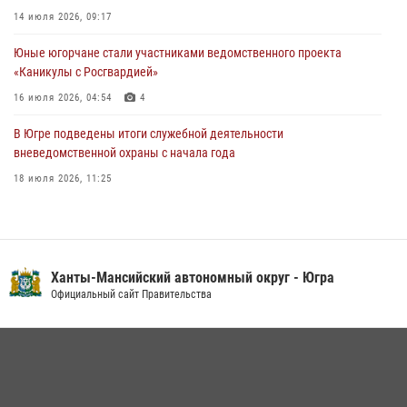
Урайский отдел вневедомственной охраны Росгвардии отмечает
14 июля 2026, 09:17
60-летний юбилей
Юные югорчане стали участниками ведомственного проекта
05 августа 2026, 12:01
3
«Каникулы с Росгвардией»
16 июля 2026, 04:54
4
В Югре подведены итоги служебной деятельности
вневедомственной охраны с начала года
18 июля 2026, 11:25
В Югре военнослужащие и сотрудники Росгвардии почтили память
святого равноапостольного князя Владимира
28 июля 2026, 09:15
1
Ханты-Мансийский автономный округ - Югра
На Урале Росгвардия провела дни открытых дверей и
Официальный сайт Правительства
тематические встречи с молодежью
29 июля 2026, 09:54
12
В Югре Росгвардия обеспечила безопасность Всероссийского
форума развития гражданского общества «Добрино»