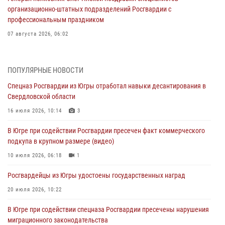
организационно-штатных подразделений Росгвардии с
профессиональным праздником
07 августа 2026, 06:02
Делегация МВД Республики Беларусь ознакомилась с передовыми
методами работы Росгвардии в Москве (видео)
ПОПУЛЯРНЫЕ НОВОСТИ
06 августа 2026, 11:29
5
1
Спецназ Росгвардии из Югры отработал навыки десантирования в
Свердловской области
Военнослужащие Росгвардии сбили дрон-разведчик ВСУ на южном
направлении
16 июля 2026, 10:14
3
06 августа 2026, 11:28
В Югре при содействии Росгвардии пресечен факт коммерческого
подкупа в крупном размере (видео)
Офицеры Росгвардии и ветераны войск правопорядка почтили
память генерала армии Ивана Кирилловича Яковлева
10 июля 2026, 06:18
1
06 августа 2026, 11:26
6
Росгвардейцы из Югры удостоены государственных наград
В Югре при силовой поддержке ОМОН Росгвардии задержаны
20 июля 2026, 10:22
подозреваемые в страховом мошенничестве
В Югре при содействии спецназа Росгвардии пресечены нарушения
06 августа 2026, 09:07
2
1
миграционного законодательства