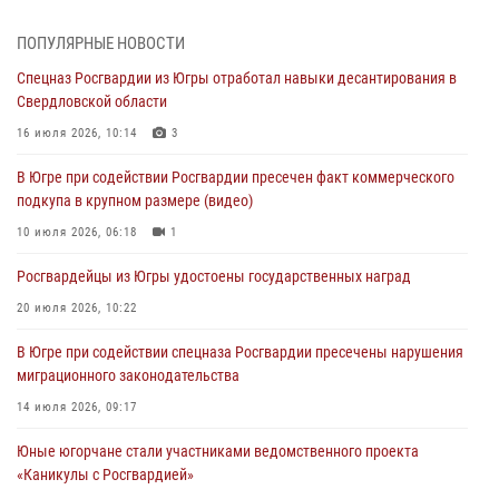
Делегация МВД Республики Беларусь ознакомилась с передовыми
методами работы Росгвардии в Москве (видео)
ПОПУЛЯРНЫЕ НОВОСТИ
06 августа 2026, 11:29
5
1
Спецназ Росгвардии из Югры отработал навыки десантирования в
Свердловской области
Военнослужащие Росгвардии сбили дрон-разведчик ВСУ на южном
направлении
16 июля 2026, 10:14
3
06 августа 2026, 11:28
В Югре при содействии Росгвардии пресечен факт коммерческого
подкупа в крупном размере (видео)
Офицеры Росгвардии и ветераны войск правопорядка почтили
память генерала армии Ивана Кирилловича Яковлева
10 июля 2026, 06:18
1
06 августа 2026, 11:26
6
Росгвардейцы из Югры удостоены государственных наград
В Югре при силовой поддержке ОМОН Росгвардии задержаны
20 июля 2026, 10:22
подозреваемые в страховом мошенничестве
В Югре при содействии спецназа Росгвардии пресечены нарушения
06 августа 2026, 09:07
2
1
миграционного законодательства
Урайский отдел вневедомственной охраны Росгвардии отмечает
14 июля 2026, 09:17
60-летний юбилей
Юные югорчане стали участниками ведомственного проекта
05 августа 2026, 12:01
3
«Каникулы с Росгвардией»