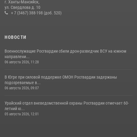
11 июля 2026, 12:26
7
г. Ханты-Мансийск,
ул. Свердлова д. 10
+ 7 (3467) 388-198 (доб. 520)
НОВОСТИ
Военнослужащие Росгвардии сбили дрон-разведчик ВСУ на южном
направлени...
06 августа 2026, 11:28
В Югре при силовой поддержке ОМОН Росгвардии задержаны
подозреваемые в...
06 августа 2026, 09:07
Урайский отдел вневедомственной охраны Росгвардии отмечает 60-
летний ю...
05 августа 2026, 12:01