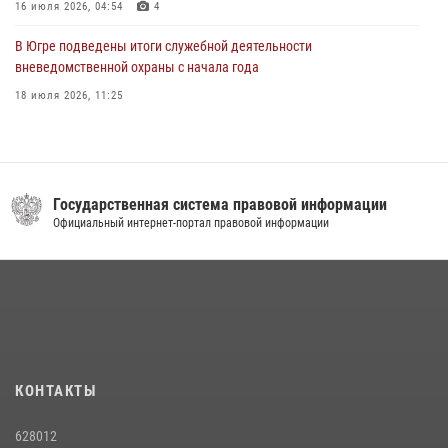
16 июля 2026, 04:54
4
В Югре подведены итоги служебной деятельности
вневедомственной охраны с начала года
18 июля 2026, 11:25
На Урале Росгвардия провела дни открытых дверей и
тематические встречи с молодежью
29 июля 2026, 09:54
12
Государственная система правовой информации
В Югре военнослужащие и сотрудники Росгвардии почтили память
Официальный интернет-портал правовой информации
святого равноапостольного князя Владимира
28 июля 2026, 09:15
1
В Югре Росгвардия обеспечила безопасность Всероссийского
форума развития гражданского общества «Добрино»
13 июля 2026, 11:47
2
КОНТАКТЫ
В Югре продолжается патриотическая акция «Каникулы с
Росгвардией»
628012