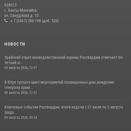
На Урале Росгвардия провела дни открытых дверей и
628012
тематические встречи с молодежью
г. Ханты-Мансийск,
ул. Свердлова д. 10
29 июля 2026, 09:54
12
+ 7 (3467) 388-198 (доб. 520)
НОВОСТИ
Урайский отдел вневедомственной охраны Росгвардии отмечает 60-
летний ю...
05 августа 2026, 12:01
В Югре прошел цикл мероприятий посвященных дню рождения
генерала арми...
05 августа 2026, 11:31
Ключевые события Росгвардии: итоги недели с 27 июля по 2 августа
(виде...
04 августа 2026, 09:54