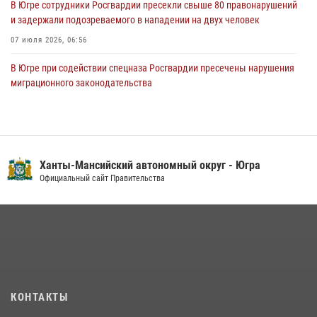
В Югре сотрудники Росгвардии пресекли свыше 80 правонарушений
и задержали подозреваемого в нападении на двух человек
07 июля 2026, 06:56
В Югре при содействии спецназа Росгвардии пресечены нарушения
миграционного законодательства
14 июля 2026, 09:17
Юные югорчане стали участниками ведомственного проекта
«Каникулы с Росгвардией»
Ханты-Мансийский автономный округ - Югра
16 июля 2026, 04:54
4
Официальный сайт Правительства
Семейное фото офицера Росгвардии участвует в проекте «Ханты-
Мансийск — город семейного благополучия»
08 июля 2026, 09:04
В Югре подведены итоги служебной деятельности
вневедомственной охраны с начала года
18 июля 2026, 11:25
КОНТАКТЫ