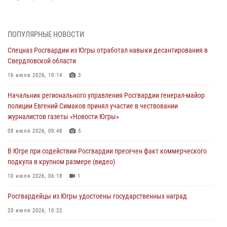
04 августа 2026, 09:54
1
Сотрудник Росгвардии из Югры спас ребёнка от нападения дикой
ПОПУЛЯРНЫЕ НОВОСТИ
лисы в Алтайском крае
Спецназ Росгвардии из Югры отработал навыки десантирования в
04 августа 2026, 06:17
1
Свердловской области
Росгвардия обеспечила безопасность открытия Всероссийских
16 июля 2026, 10:14
3
соревнований «Школа безопасности» и празднования Дня ВДВ в
Начальник регионального управления Росгвардии генерал-майор
столице Югры
полиции Евгений Симаков принял участие в чествовании
03 августа 2026, 09:21
1
журналистов газеты «Новости Югры»
Росгвардия противодействует БПЛА ВСУ на южном направлении
08 июля 2026, 09:48
5
(видео)
В Югре при содействии Росгвардии пресечен факт коммерческого
03 августа 2026, 05:29
2
подкупа в крупном размере (видео)
«Росгвардия. Вехи истории»: специальные моторизованные части
10 июля 2026, 06:18
1
внутренних войск в послевоенные десятилетия (видео)
Росгвардейцы из Югры удостоены государственных наград
02 августа 2026, 10:59
1
20 июля 2026, 10:22