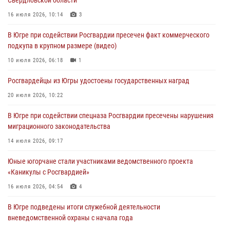
Свердловской области
Военнослужащие Росгвардии сбили дрон-разведчик ВСУ на южном
направлении
16 июля 2026, 10:14
3
06 августа 2026, 11:28
В Югре при содействии Росгвардии пресечен факт коммерческого
подкупа в крупном размере (видео)
Офицеры Росгвардии и ветераны войск правопорядка почтили
память генерала армии Ивана Кирилловича Яковлева
10 июля 2026, 06:18
1
06 августа 2026, 11:26
6
Росгвардейцы из Югры удостоены государственных наград
В Югре при силовой поддержке ОМОН Росгвардии задержаны
20 июля 2026, 10:22
подозреваемые в страховом мошенничестве
В Югре при содействии спецназа Росгвардии пресечены нарушения
06 августа 2026, 09:07
2
1
миграционного законодательства
Урайский отдел вневедомственной охраны Росгвардии отмечает
14 июля 2026, 09:17
60-летний юбилей
Юные югорчане стали участниками ведомственного проекта
05 августа 2026, 12:01
3
«Каникулы с Росгвардией»
16 июля 2026, 04:54
4
В Югре подведены итоги служебной деятельности
вневедомственной охраны с начала года