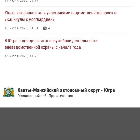
14 июля 2026, 09:17
60-летний юбилей
Юные югорчане стали участниками ведомственного проекта
05 августа 2026, 12:01
3
«Каникулы с Росгвардией»
16 июля 2026, 04:54
4
В Югре подведены итоги служебной деятельности
вневедомственной охраны с начала года
18 июля 2026, 11:25
В Югре военнослужащие и сотрудники Росгвардии почтили память
святого равноапостольного князя Владимира
28 июля 2026, 09:15
1
Ханты-Мансийский автономный округ - Югра
На Урале Росгвардия провела дни открытых дверей и
Официальный сайт Правительства
тематические встречи с молодежью
29 июля 2026, 09:54
12
В Югре Росгвардия обеспечила безопасность Всероссийского
форума развития гражданского общества «Добрино»
13 июля 2026, 11:47
2