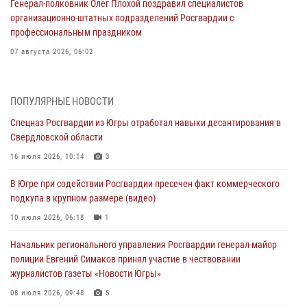
Генерал-полковник Олег Плохой поздравил специалистов
организационно-штатных подразделений Росгвардии с
профессиональным праздником
07 августа 2026, 06:02
Делегация МВД Республики Беларусь ознакомилась с передовыми
методами работы Росгвардии в Москве (видео)
ПОПУЛЯРНЫЕ НОВОСТИ
06 августа 2026, 11:29
5
1
Спецназ Росгвардии из Югры отработал навыки десантирования в
Свердловской области
Военнослужащие Росгвардии сбили дрон-разведчик ВСУ на южном
направлении
16 июля 2026, 10:14
3
06 августа 2026, 11:28
В Югре при содействии Росгвардии пресечен факт коммерческого
подкупа в крупном размере (видео)
Офицеры Росгвардии и ветераны войск правопорядка почтили
память генерала армии Ивана Кирилловича Яковлева
10 июля 2026, 06:18
1
06 августа 2026, 11:26
6
Начальник регионального управления Росгвардии генерал-майор
полиции Евгений Симаков принял участие в чествовании
В Югре при силовой поддержке ОМОН Росгвардии задержаны
журналистов газеты «Новости Югры»
подозреваемые в страховом мошенничестве
08 июля 2026, 09:48
5
06 августа 2026, 09:07
2
1