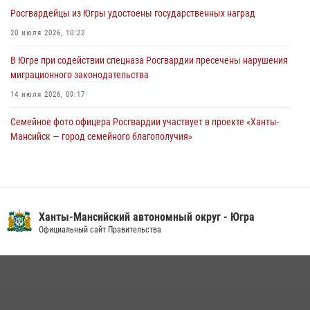
Росгвардейцы из Югры удостоены государственных наград
Урайский отдел вневедомственной охраны Росгвардии отмечает
60-летний юбилей
20 июля 2026, 10:22
05 августа 2026, 12:01
3
В Югре при содействии спецназа Росгвардии пресечены нарушения
миграционного законодательства
14 июля 2026, 09:17
Семейное фото офицера Росгвардии участвует в проекте «Ханты-
Мансийск — город семейного благополучия»
08 июля 2026, 09:04
Юные югорчане стали участниками ведомственного проекта
«Каникулы с Росгвардией»
Ханты-Мансийский автономный округ - Югра
16 июля 2026, 04:54
4
Официальный сайт Правительства
В Югре подведены итоги служебной деятельности
вневедомственной охраны с начала года
18 июля 2026, 11:25
На Урале Росгвардия провела дни открытых дверей и