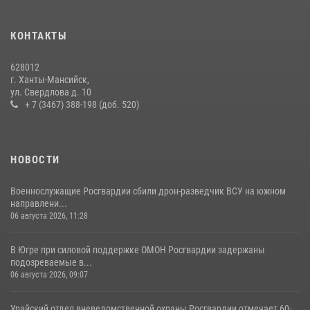
тематические встречи с молодежью
29 июля 2026, 09:54
12
КОНТАКТЫ
В Югре Росгвардия обеспечила безопасность Всероссийского
628012
форума развития гражданского общества «Добрино»
г. Ханты-Мансийск,
ул. Свердлова д. 10
13 июля 2026, 11:47
2
+ 7 (3467) 388-198 (доб. 520)
НОВОСТИ
Военнослужащие Росгвардии сбили дрон-разведчик ВСУ на южном
направлени...
06 августа 2026, 11:28
В Югре при силовой поддержке ОМОН Росгвардии задержаны
подозреваемые в...
06 августа 2026, 09:07
Урайский отдел вневедомственной охраны Росгвардии отмечает 60-