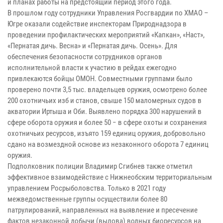
и планах работы на предстоящий период этого года.
В прошлом году сотрудники Управления Росгвардии по ХМАО –
Югре оказали содействие инспекторам Природнадзора в
проведении профилактических мероприятий «Капкан», «Наст»,
«Пернатая дичь. Весна» и «Пернатая дичь. Осень». Для
обеспечения безопасности сотрудников органов
исполнительной власти к участию в рейдах ежегодно
привлекаются бойцы ОМОН. Совместными группами было
проверено почти 3,5 тыс. владельцев оружия, осмотрено более
200 охотничьих изб и станов, свыше 150 маломерных судов в
акватории Иртыша и Оби. Выявлено порядка 300 нарушений в
сфере оборота оружия и более 50 − в сфере охоты и сохранения
охотничьих ресурсов, изъято 159 единиц оружия, добровольно
сдано на возмездной основе из незаконного оборота 7 единиц
оружия.
Подполковник полиции Владимир Сгибнев также отметил
эффективное взаимодействие с Нижнеобским территориальным
управлением Росрыболовства. Только в 2021 году
межведомственные группы осуществили более 80
патрулирований, направленных на выявление и пресечение
фактов незаконной добычи (вылова) водных биоресурсов на