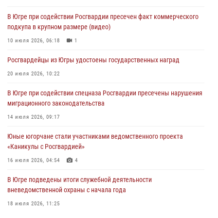
06 августа 2026, 11:28
В Югре при содействии Росгвардии пресечен факт коммерческого
подкупа в крупном размере (видео)
Офицеры Росгвардии и ветераны войск правопорядка почтили
память генерала армии Ивана Кирилловича Яковлева
10 июля 2026, 06:18
1
06 августа 2026, 11:26
6
Росгвардейцы из Югры удостоены государственных наград
В Югре при силовой поддержке ОМОН Росгвардии задержаны
20 июля 2026, 10:22
подозреваемые в страховом мошенничестве
В Югре при содействии спецназа Росгвардии пресечены нарушения
06 августа 2026, 09:07
2
1
миграционного законодательства
Урайский отдел вневедомственной охраны Росгвардии отмечает
14 июля 2026, 09:17
60-летний юбилей
Юные югорчане стали участниками ведомственного проекта
05 августа 2026, 12:01
3
«Каникулы с Росгвардией»
16 июля 2026, 04:54
4
В Югре подведены итоги служебной деятельности
вневедомственной охраны с начала года
18 июля 2026, 11:25