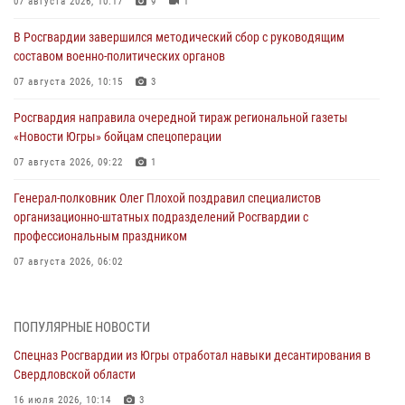
07 августа 2026, 10:17
9
1
В Росгвардии завершился методический сбор с руководящим
составом военно-политических органов
07 августа 2026, 10:15
3
Росгвардия направила очередной тираж региональной газеты
«Новости Югры» бойцам спецоперации
07 августа 2026, 09:22
1
Генерал-полковник Олег Плохой поздравил специалистов
организационно-штатных подразделений Росгвардии с
профессиональным праздником
07 августа 2026, 06:02
Делегация МВД Республики Беларусь ознакомилась с передовыми
методами работы Росгвардии в Москве (видео)
ПОПУЛЯРНЫЕ НОВОСТИ
06 августа 2026, 11:29
5
1
Спецназ Росгвардии из Югры отработал навыки десантирования в
Свердловской области
Военнослужащие Росгвардии сбили дрон-разведчик ВСУ на южном
направлении
16 июля 2026, 10:14
3