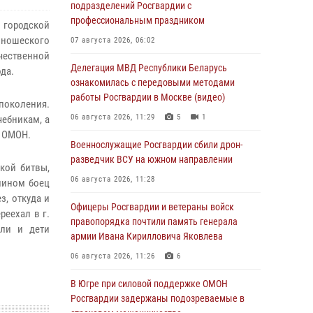
подразделений Росгвардии с
профессиональным праздником
городской
юношеского
07 августа 2026, 06:02
ечественной
Делегация МВД Республики Беларусь
да.
ознакомилась с передовыми методами
работы Росгвардии в Москве (видео)
околения.
06 августа 2026, 11:29
5
1
чебникам, а
о ОМОН.
Военнослужащие Росгвардии сбили дрон-
разведчик ВСУ на южном направлении
кой битвы,
06 августа 2026, 11:28
лином боец
з, откуда и
Офицеры Росгвардии и ветераны войск
реехал в г.
правопорядка почтили память генерала
ыли и дети
армии Ивана Кирилловича Яковлева
06 августа 2026, 11:26
6
В Югре при силовой поддержке ОМОН
Росгвардии задержаны подозреваемые в