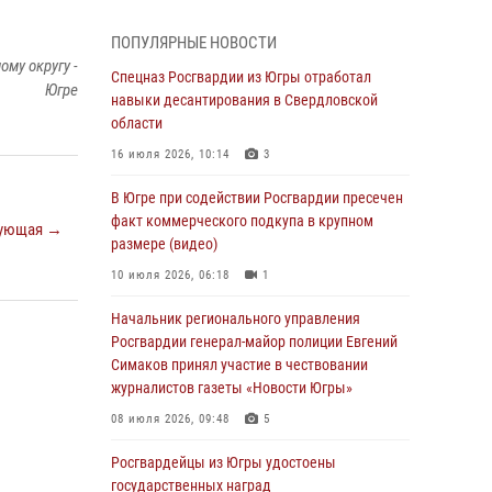
страховом мошенничестве
06 августа 2026, 09:07
2
1
ПОПУЛЯРНЫЕ НОВОСТИ
му округу -
Урайский отдел вневедомственной охраны
Спецназ Росгвардии из Югры отработал
Югре
Росгвардии отмечает 60-летний юбилей
навыки десантирования в Свердловской
области
05 августа 2026, 12:01
3
16 июля 2026, 10:14
3
В Югре прошел цикл мероприятий
посвященных дню рождения генерала армии
В Югре при содействии Росгвардии пресечен
Ивана Яковлева
факт коммерческого подкупа в крупном
ующая →
размере (видео)
05 августа 2026, 11:31
4
10 июля 2026, 06:18
1
В Югре ОМОН Росгвардии оказал содействие
ГИБДД в выявлении нарушителей ПДД
Начальник регионального управления
Росгвардии генерал-майор полиции Евгений
05 августа 2026, 11:14
Симаков принял участие в чествовании
журналистов газеты «Новости Югры»
В Югре сотрудники вневедомственной
охраны Росгвардии пресекли более 100
08 июля 2026, 09:48
5
противоправных деяний за прошедшую
неделю
Росгвардейцы из Югры удостоены
государственных наград
05 августа 2026, 05:56