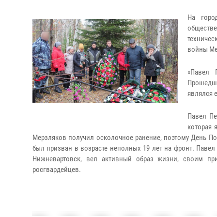
На горо
обществе
техничес
войны Ме
«Павел 
Прошедши
являлся 
Павел Пе
которая 
Мерзляков получил осколочное ранение, поэтому День Поб
был призван в возрасте неполных 19 лет на фронт. Павел 
Нижневартовск, вел активный образ жизни, своим пр
росгвардейцев.