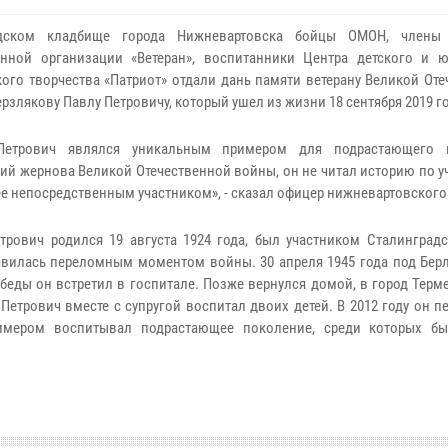
дском кладбище города Нижневартовска бойцы ОМОН, члены 
нной организации «Ветеран», воспитанники Центра детского и 
кого творчества «Патриот» отдали дань памяти ветерану Великой От
рзлякову Павлу Петровичу, который ушел из жизни 18 сентября 2019 го
Петрович являлся уникальным примером для подрастающего п
й жернова Великой Отечественной войны, он не читал историю по у
ее непосредственным участником», - сказал офицер нижневартовског
трович родился 19 августа 1924 года, был участником Сталинградс
явилась переломным моментом войны. 30 апреля 1945 года под Бер
еды он встретил в госпитале. Позже вернулся домой, в город Терме
Петрович вместе с супругой воспитал двоих детей. В 2012 году он пе
имером воспитывал подрастающее поколение, среди которых б