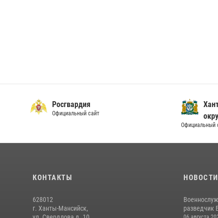
Росгвардия
Хан
Официальный сайт
окру
Официальный 
КОНТАКТЫ
НОВОСТ
628012
Военнослуж
г. Ханты-Мансийск,
разведчик 
ул. Свердлова д. 10
06 августа 20