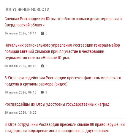
Сотрудник Росгвардии из Югры спас ребёнка от нападения дикой
ПОПУЛЯРНЫЕ НОВОСТИ
лисы в Алтайском крае
Спецназ Росгвардии из Югры отработал навыки десантирования в
04 августа 2026, 06:17
1
Свердловской области
Росгвардия обеспечила безопасность открытия Всероссийских
16 июля 2026, 10:14
3
соревнований «Школа безопасности» и празднования Дня ВДВ в
Начальник регионального управления Росгвардии генерал-майор
столице Югры
полиции Евгений Симаков принял участие в чествовании
03 августа 2026, 09:21
1
журналистов газеты «Новости Югры»
Росгвардия противодействует БПЛА ВСУ на южном направлении
08 июля 2026, 09:48
5
(видео)
В Югре при содействии Росгвардии пресечен факт коммерческого
03 августа 2026, 05:29
2
подкупа в крупном размере (видео)
«Росгвардия. Вехи истории»: специальные моторизованные части
10 июля 2026, 06:18
1
внутренних войск в послевоенные десятилетия (видео)
Росгвардейцы из Югры удостоены государственных наград
02 августа 2026, 10:59
1
20 июля 2026, 10:22
В Югре сотрудники Росгвардии пресекли свыше 80 правонарушений
и задержали подозреваемого в нападении на двух человек