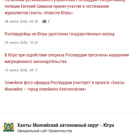
полиции Евгений Симаков принял участие в чествовании
В Югре при силовой поддержке ОМОН Росгвардии задержаны
журналистов газеты «Новости Югры»
подозреваемые в страховом мошенничестве
08 июля 2026, 09:48
5
06 августа 2026, 09:07
2
1
Росгвардейцы из Югры удостоены государственных наград
Урайский отдел вневедомственной охраны Росгвардии отмечает
60-летний юбилей
20 июля 2026, 10:22
05 августа 2026, 12:01
3
В Югре при содействии спецназа Росгвардии пресечены нарушения
миграционного законодательства
14 июля 2026, 09:17
Семейное фото офицера Росгвардии участвует в проекте «Ханты-
Мансийск — город семейного благополучия»
08 июля 2026, 09:04
Юные югорчане стали участниками ведомственного проекта
«Каникулы с Росгвардией»
Ханты-Мансийский автономный округ - Югра
16 июля 2026, 04:54
4
Официальный сайт Правительства
В Югре подведены итоги служебной деятельности