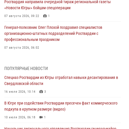
Росгвардия направила очередной тираж региональной газеты
«Новости Югры» бойцам спецоперации
07 августа 2026, 09:22
1
Генерал-полковник Олег Плохой поздравил специалистов
организационно-штатных подразделений Росгвардии с
профессиональным праздником
07 августа 2026, 06:02
Делегация МВД Республики Беларусь ознакомилась с передовыми
методами работы Росгвардии в Москве (видео)
ПОПУЛЯРНЫЕ НОВОСТИ
06 августа 2026, 11:29
5
1
Спецназ Росгвардии из Югры отработал навыки десантирования в
Свердловской области
Военнослужащие Росгвардии сбили дрон-разведчик ВСУ на южном
направлении
16 июля 2026, 10:14
3
06 августа 2026, 11:28
В Югре при содействии Росгвардии пресечен факт коммерческого
подкупа в крупном размере (видео)
Офицеры Росгвардии и ветераны войск правопорядка почтили
память генерала армии Ивана Кирилловича Яковлева
10 июля 2026, 06:18
1
06 августа 2026, 11:26
6
Начальник регионального управления Росгвардии генерал-майор