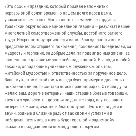
«Это особый праздник, который призван напомнить о
неразрывной связи времен, о нашем долге перед вами,
уважаемые ветераны. Много из того, чем сейчас гордится
Уральский округ войск национальной гвардии — результат вашей
многолетней самоотверженной службы, достойного ратного
труда. Искренне хочу произнести слова благодарности всем
представителям старшего поколения, поколения Победителей, за
мудрость и терпение, за добрые дела, за подвиг во имя жизни, за
завоеванное для нас мирное небо над головой. Вы люди особой
закалки, обладающие уникальным служебным опытом,
житейской мудростью и ответственностью за порученное дело.
Ваше мужество и стойкость всегда будут примером для новых
поколений личного состава войск правопорядка. От всей души
желаю вам, дорогие ветераны, наши старшие боевые товарищи,
крепкого уральского здоровья на долгие годы, неугасающего
интереса к жизни, счастья и благополучия. Пусть ваши дети и
внуки, родные и близкие радуют вас своими успехами и
победами, пусть ваша жизнь будет светлой и радостной» -
сказано в поздравлении командующего округом.