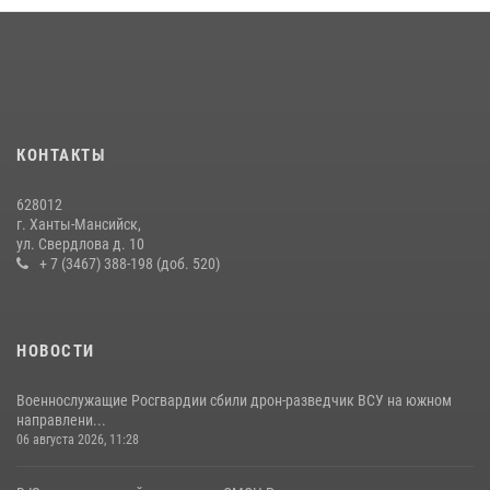
вневедомственной охраны с начала года
18 июля 2026, 11:25
На Урале Росгвардия провела дни открытых дверей и
тематические встречи с молодежью
29 июля 2026, 09:54
12
КОНТАКТЫ
В Югре военнослужащие и сотрудники Росгвардии почтили память
628012
святого равноапостольного князя Владимира
г. Ханты-Мансийск,
ул. Свердлова д. 10
28 июля 2026, 09:15
1
+ 7 (3467) 388-198 (доб. 520)
НОВОСТИ
Военнослужащие Росгвардии сбили дрон-разведчик ВСУ на южном
направлени...
06 августа 2026, 11:28