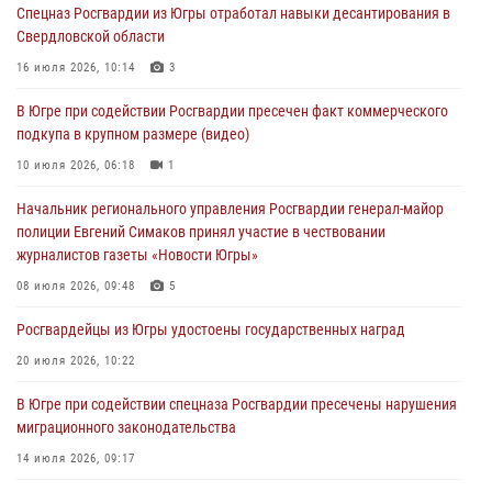
Спецназ Росгвардии из Югры отработал навыки десантирования в
Свердловской области
Военнослужащие Росгвардии сбили дрон-разведчик ВСУ на южном
направлении
16 июля 2026, 10:14
3
06 августа 2026, 11:28
В Югре при содействии Росгвардии пресечен факт коммерческого
подкупа в крупном размере (видео)
Офицеры Росгвардии и ветераны войск правопорядка почтили
память генерала армии Ивана Кирилловича Яковлева
10 июля 2026, 06:18
1
06 августа 2026, 11:26
6
Начальник регионального управления Росгвардии генерал-майор
полиции Евгений Симаков принял участие в чествовании
В Югре при силовой поддержке ОМОН Росгвардии задержаны
журналистов газеты «Новости Югры»
подозреваемые в страховом мошенничестве
08 июля 2026, 09:48
5
06 августа 2026, 09:07
2
1
Росгвардейцы из Югры удостоены государственных наград
Урайский отдел вневедомственной охраны Росгвардии отмечает
60-летний юбилей
20 июля 2026, 10:22
05 августа 2026, 12:01
3
В Югре при содействии спецназа Росгвардии пресечены нарушения
миграционного законодательства
14 июля 2026, 09:17