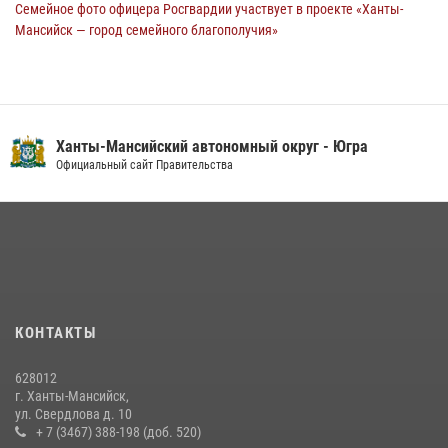
Семейное фото офицера Росгвардии участвует в проекте «Ханты-
Мансийск — город семейного благополучия»
08 июля 2026, 09:04
Юные югорчане стали участниками ведомственного проекта
«Каникулы с Росгвардией»
Ханты-Мансийский автономный округ - Югра
16 июля 2026, 04:54
4
Официальный сайт Правительства
На Урале Росгвардия провела дни открытых дверей и
тематические встречи с молодежью
29 июля 2026, 09:54
12
В Югре подведены итоги служебной деятельности
вневедомственной охраны с начала года
18 июля 2026, 11:25
КОНТАКТЫ
В Югре военнослужащие и сотрудники Росгвардии почтили память
628012
святого равноапостольного князя Владимира
г. Ханты-Мансийск,
ул. Свердлова д. 10
28 июля 2026, 09:15
1
+ 7 (3467) 388-198 (доб. 520)