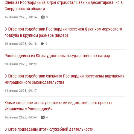
Спецназ Росгвардии из Югры отработал навыки десантирования в
Свердловской области
Военнослужащие Росгвардии сбили дрон-разведчик ВСУ на южном
направлении
16 июля 2026, 10:14
3
06 августа 2026, 11:28
В Югре при содействии Росгвардии пресечен факт коммерческого
подкупа в крупном размере (видео)
Офицеры Росгвардии и ветераны войск правопорядка почтили
память генерала армии Ивана Кирилловича Яковлева
10 июля 2026, 06:18
1
06 августа 2026, 11:26
6
Росгвардейцы из Югры удостоены государственных наград
В Югре при силовой поддержке ОМОН Росгвардии задержаны
20 июля 2026, 10:22
подозреваемые в страховом мошенничестве
В Югре при содействии спецназа Росгвардии пресечены нарушения
06 августа 2026, 09:07
2
1
миграционного законодательства
Урайский отдел вневедомственной охраны Росгвардии отмечает
14 июля 2026, 09:17
60-летний юбилей
Юные югорчане стали участниками ведомственного проекта
05 августа 2026, 12:01
3
«Каникулы с Росгвардией»
16 июля 2026, 04:54
4
В Югре подведены итоги служебной деятельности