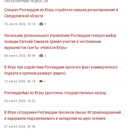
ПОПУЛЯРНЫЕ НОВОСТИ
лисы в Алтайском крае
Спецназ Росгвардии из Югры отработал навыки десантирования в
04 августа 2026, 06:17
1
Свердловской области
Росгвардия обеспечила безопасность открытия Всероссийских
16 июля 2026, 10:14
3
соревнований «Школа безопасности» и празднования Дня ВДВ в
Начальник регионального управления Росгвардии генерал-майор
столице Югры
полиции Евгений Симаков принял участие в чествовании
03 августа 2026, 09:21
1
журналистов газеты «Новости Югры»
Росгвардия противодействует БПЛА ВСУ на южном направлении
08 июля 2026, 09:48
5
(видео)
В Югре при содействии Росгвардии пресечен факт коммерческого
03 августа 2026, 05:29
2
подкупа в крупном размере (видео)
«Росгвардия. Вехи истории»: специальные моторизованные части
10 июля 2026, 06:18
1
внутренних войск в послевоенные десятилетия (видео)
Росгвардейцы из Югры удостоены государственных наград
02 августа 2026, 10:59
1
20 июля 2026, 10:22
В Югре сотрудники Росгвардии пресекли свыше 80 правонарушений
и задержали подозреваемого в нападении на двух человек
07 июля 2026, 06:56