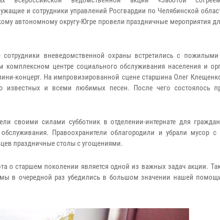
х всероссийской ведомственной акции «Заботой согрее
ужащие и сотрудники управлений Росгвардии по Челябинской област
ому автономному округу-Югре провели праздничные мероприятия д
е сотрудники вневедомственной охраны встретились с пожилым
м комплексном центре социального обслуживания населения и ор
мини-концерт. На импровизированной сцене старшина Олег Клещенк
ко известных и всеми любимых песен. После чего состоялось п
.
вели своими силами субботник в отделении-интернате для гражда
 обслуживания. Правоохранители облагородили и убрали мусор с 
ьцев праздничные столы с угощениями.
та о старшем поколении является одной из важных задач акции. Та
ы в очередной раз убедились в большом значении нашей помощи»