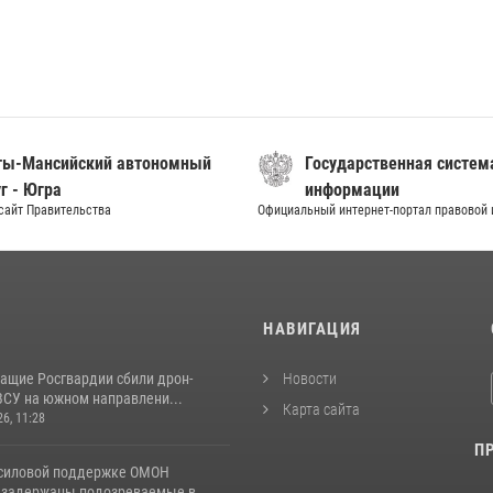
ты-Мансийский автономный
Государственная систем
г - Югра
информации
сайт Правительства
Официальный интернет-портал правовой
И
НАВИГАЦИЯ
ащие Росгвардии сбили дрон-
Новости
ВСУ на южном направлени...
Карта сайта
26, 11:28
П
 силовой поддержке ОМОН
 задержаны подозреваемые в...