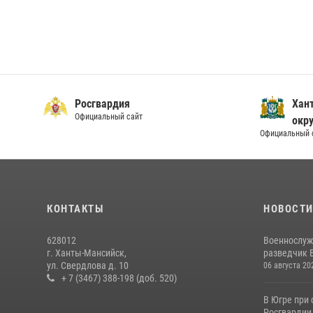
Росгвардия
Хан
Официальный сайт
окру
Официальный 
КОНТАКТЫ
НОВОСТ
628012
Военнослуж
г. Ханты-Мансийск,
разведчик 
ул. Свердлова д. 10
06 августа 20
+ 7 (3467) 388-198 (доб. 520)
В Югре при
Росгвардии