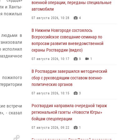
м сердца»
военной операции, переданы специальные
и и Ханты-
автомобили
ля пожилых
07 августа 2026, 10:28
4
В Нижнем Новгороде состоялось
и людьми в
Всероссийское совещание-семинар по
ганизовали
вопросам развития вневедомственной
о исполнил
охраны Росгвардии (видео)
раздничное
07 августа 2026, 10:17
9
1
В Росгвардии завершился методический
н пожилого
сбор с руководящим составом военно-
территории
политических органов
07 августа 2026, 10:15
3
кие встречи
Росгвардия направила очередной тираж
региональной газеты «Новости Югры»
, - сказал
бойцам спецоперации
07 августа 2026, 09:22
1