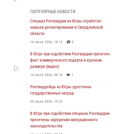
Генерал-полковник Олег Плохой поздравил
специалистов организационно-штатных
ПОПУЛЯРНЫЕ НОВОСТИ
подразделений Росгвардии с
профессиональным праздником
Спецназ Росгвардии из Югры отработал
навыки десантирования в Свердловской
07 августа 2026, 06:02
области
Делегация МВД Республики Беларусь
16 июля 2026, 10:14
3
ознакомилась с передовыми методами
работы Росгвардии в Москве (видео)
В Югре при содействии Росгвардии пресечен
факт коммерческого подкупа в крупном
06 августа 2026, 11:29
5
1
размере (видео)
Военнослужащие Росгвардии сбили дрон-
10 июля 2026, 06:18
1
разведчик ВСУ на южном направлении
Росгвардейцы из Югры удостоены
06 августа 2026, 11:28
государственных наград
Офицеры Росгвардии и ветераны войск
20 июля 2026, 10:22
правопорядка почтили память генерала
армии Ивана Кирилловича Яковлева
В Югре при содействии спецназа Росгвардии
пресечены нарушения миграционного
06 августа 2026, 11:26
6
законодательства
В Югре при силовой поддержке ОМОН