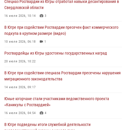
Спецназ Росгвардии из Югры отработал навыки десантирования в
Свердловской области
Военнослужащие Росгвардии сбили дрон-разведчик ВСУ на южном
направлении
16 июля 2026, 10:14
3
06 августа 2026, 11:28
В Югре при содействии Росгвардии пресечен факт коммерческого
подкупа в крупном размере (видео)
Офицеры Росгвардии и ветераны войск правопорядка почтили
память генерала армии Ивана Кирилловича Яковлева
10 июля 2026, 06:18
1
06 августа 2026, 11:26
6
Росгвардейцы из Югры удостоены государственных наград
В Югре при силовой поддержке ОМОН Росгвардии задержаны
20 июля 2026, 10:22
подозреваемые в страховом мошенничестве
В Югре при содействии спецназа Росгвардии пресечены нарушения
06 августа 2026, 09:07
2
1
миграционного законодательства
Урайский отдел вневедомственной охраны Росгвардии отмечает
14 июля 2026, 09:17
60-летний юбилей
Юные югорчане стали участниками ведомственного проекта
05 августа 2026, 12:01
3
«Каникулы с Росгвардией»
16 июля 2026, 04:54
4
В Югре подведены итоги служебной деятельности