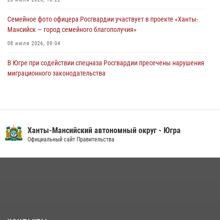
05 августа 2026, 12:01
3
Семейное фото офицера Росгвардии участвует в проекте «Ханты-
Мансийск — город семейного благополучия»
08 июля 2026, 09:04
В Югре при содействии спецназа Росгвардии пресечены нарушения
миграционного законодательства
14 июля 2026, 09:17
Юные югорчане стали участниками ведомственного проекта
«Каникулы с Росгвардией»
Ханты-Мансийский автономный округ - Югра
16 июля 2026, 04:54
4
Официальный сайт Правительства
На Урале Росгвардия провела дни открытых дверей и
тематические встречи с молодежью
29 июля 2026, 09:54
12
В Югре подведены итоги служебной деятельности
вневедомственной охраны с начала года
18 июля 2026, 11:25