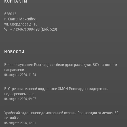
КОНТАКТЫ
В Югре Росгвардия обеспечила безопасность Всероссийского
628012
форума развития гражданского общества «Добрино»
г. Ханты-Мансийск,
ул. Свердлова д. 10
13 июля 2026, 11:47
2
+ 7 (3467) 388-198 (доб. 520)
НОВОСТИ
Военнослужащие Росгвардии сбили дрон-разведчик ВСУ на южном
направлени...
06 августа 2026, 11:28
В Югре при силовой поддержке ОМОН Росгвардии задержаны
подозреваемые в...
06 августа 2026, 09:07
Урайский отдел вневедомственной охраны Росгвардии отмечает 60-
летний ю...
05 августа 2026, 12:01