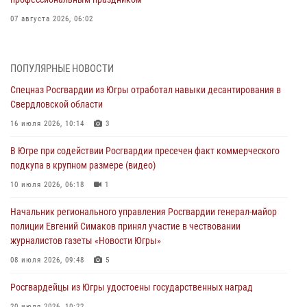
07 августа 2026, 06:02
Делегация МВД Республики Беларусь ознакомилась с передовыми
методами работы Росгвардии в Москве (видео)
ПОПУЛЯРНЫЕ НОВОСТИ
06 августа 2026, 11:29
5
1
Спецназ Росгвардии из Югры отработал навыки десантирования в
Свердловской области
Военнослужащие Росгвардии сбили дрон-разведчик ВСУ на южном
направлении
16 июля 2026, 10:14
3
06 августа 2026, 11:28
В Югре при содействии Росгвардии пресечен факт коммерческого
подкупа в крупном размере (видео)
Офицеры Росгвардии и ветераны войск правопорядка почтили
память генерала армии Ивана Кирилловича Яковлева
10 июля 2026, 06:18
1
06 августа 2026, 11:26
6
Начальник регионального управления Росгвардии генерал-майор
полиции Евгений Симаков принял участие в чествовании
В Югре при силовой поддержке ОМОН Росгвардии задержаны
журналистов газеты «Новости Югры»
подозреваемые в страховом мошенничестве
08 июля 2026, 09:48
5
06 августа 2026, 09:07
2
1
Росгвардейцы из Югры удостоены государственных наград
Урайский отдел вневедомственной охраны Росгвардии отмечает
60-летний юбилей
20 июля 2026, 10:22